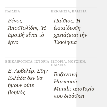
ΠΑΙΔΕΙΑ
ΕΚΚΛΗΣΙΑ
,
ΠΑΙΔΕΙΑ
Ρένος
Παΐσιος, Ἡ
Ἀποστολίδης, Ἡ
ἐκπαίδευση
ἀμοιβὴ εἶναι τὸ
χρειάζεται τὴν
ἔργο
Ἐκκλησία
ΕΠΙΚΑΙΡΟΤΗΤΑ
,
ΙΣΤΟΡΙΑ
ΙΣΤΟΡΙΑ
,
ΜΟΥΣΙΚΗ
,
ΠΑΙΔΕΙΑ
Ε. Αρβελέρ, Στην
Βυζαντινή
Ελλάδα δεν θα
Harmonia
ήμουν ούτε
Mundi: αποτυχία
βοηθός
που διδάσκει