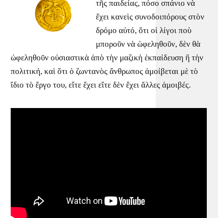
τῆς παιδείας, πόσο σπάνιο νὰ
ἔχει κανεὶς συνοδοιπόρους στὸν
δρόμο αὐτό, ὅτι οἱ λίγοι ποὺ
μποροῦν νὰ ὠφεληθοῦν, δὲν θὰ
ὠφεληθοῦν οὐσιαστικὰ ἀπὸ τὴν μαζικὴ ἐκπαίδευση ἢ τὴν
πολιτική, καὶ ὅτι ὁ ζωντανὸς ἄνθρωπος ἀμοίβεται μὲ τὸ
ἴδιο τὸ ἔργο του, εἴτε ἔχει εἴτε δὲν ἔχει ἄλλες ἀμοιβές.