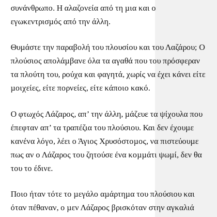
συνάνθρωπο. Η αλαζονεία από τη µια και ο
εγωκεντρισµός από την άλλη.
Θυµάστε την παραβολή του πλουσίου και του Λαζάρου; Ο
πλούσιος απολάµβανε όλα τα αγαθά που του πρόσφεραν
τα πλούτη του, ρούχα και φαγητά, χωρίς να έχει κάνει είτε
µοιχείες, είτε πορνείες, είτε κάποιο κακό.
Ο φτωχός Λάζαρος, απ’ την άλλη, µάζευε τα ψίχουλα που
έπεφταν απ’ τα τραπέζια του πλούσιου. Και δεν έχουµε
κανένα λόγο, λέει ο Άγιος Χρυσόστοµος, να πιστεύουµε
πως αν ο Λάζαρος του ζητούσε ένα κοµµάτι ψωµί, δεν θα
του το έδινε.
Ποιο ήταν τότε το µεγάλο αµάρτηµα του πλούσιου και
όταν πέθαναν, ο µεν Λάζαρος βρισκόταν στην αγκαλιά