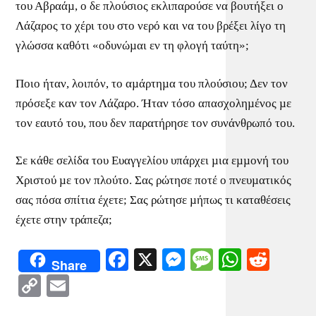
του Αβραάµ, ο δε πλούσιος εκλιπαρούσε να βουτήξει ο
Λάζαρος το χέρι του στο νερό και να του βρέξει λίγο τη
γλώσσα καθότι «οδυνώµαι εν τη φλογή ταύτη»;
Ποιο ήταν, λοιπόν, το αµάρτηµα του πλούσιου; Δεν τον
πρόσεξε καν τον Λάζαρο. Ήταν τόσο απασχοληµένος µε
τον εαυτό του, που δεν παρατήρησε τον συνάνθρωπό του.
Σε κάθε σελίδα του Ευαγγελίου υπάρχει µια εµµονή του
Χριστού µε τον πλούτο. Σας ρώτησε ποτέ ο πνευµατικός
σας πόσα σπίτια έχετε; Σας ρώτησε µήπως τι καταθέσεις
έχετε στην τράπεζα;
Facebook
X
Messenger
Message
WhatsA
Redd
Share
Copy
Email
Link