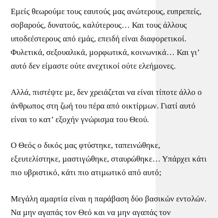
Εµείς θεωρούµε τους εαυτούς µας ανώτερους, ευπρεπείς,
σοβαρούς, δυνατούς, καλύτερους… Και τους άλλους
υποδεέστερους από εµάς, επειδή είναι διαφορετικοί.
Φυλετικά, σεξουαλικά, µορφωτικά, κοινωνικά… Και γι’
αυτό δεν είµαστε ούτε ανεχτικοί ούτε ελεήµονες.
Αλλά, πιστέψτε µε, δεν χρειάζεται να είναι τίποτε άλλο ο
άνθρωπος στη ζωή του πέρα από οικτίρµων. Γιατί αυτό
είναι το κατ’ εξοχήν γνώρισµα του Θεού.
Ο Θεός ο δικός µας φτύστηκε, ταπεινώθηκε,
εξευτελίστηκε, µαστιγώθηκε, σταυρώθηκε… Υπάρχει κάτι
πιο υβριστικό, κάτι πιο ατιµωτικό από αυτό;
Μεγάλη αµαρτία είναι η παράβαση δύο βασικών εντολών.
Να µην αγαπάς τον Θεό και να µην αγαπάς τον