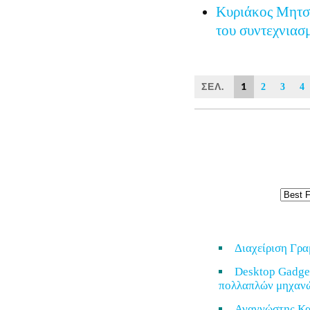
Κυριάκος Μητσο
του συντεχνιασ
ΣΕΛ.
1
2
3
4
Διαχείριση Γρ
Desktop Gadge
πολλαπλών μηχαν
Αναγνώστης Κα