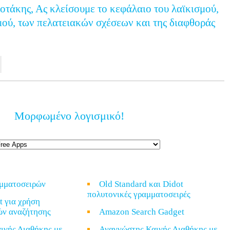
τάκης, Ας κλείσουμε το κεφάλαιο του λαϊκισμού,
μού, των πελατειακών σχέσεων και της διαφθοράς
Μορφωμένο λογισμικό!
αμματοσειρών
Old Standard και Didot
πολυτονικές γραμματοσειρές
t για χρήση
ών αναζήτησης
Amazon Search Gadget
ινής Διαθήκης με
Αναγνώστης Καινής Διαθήκης με