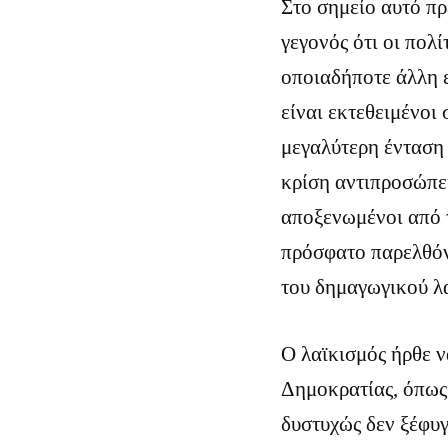
Στο σημείο αυτό πρ
γεγονός ότι οι πολ
οποιαδήποτε άλλη ε
είναι εκτεθειμένοι
μεγαλύτερη ένταση 
κρίση αντιπροσώπευ
αποξενωμένοι από τ
πρόσφατο παρελθόν.
του δημαγωγικού λα
Ο λαϊκισμός ήρθε ν
Δημοκρατίας, όπως 
δυστυχώς δεν ξέφυγ