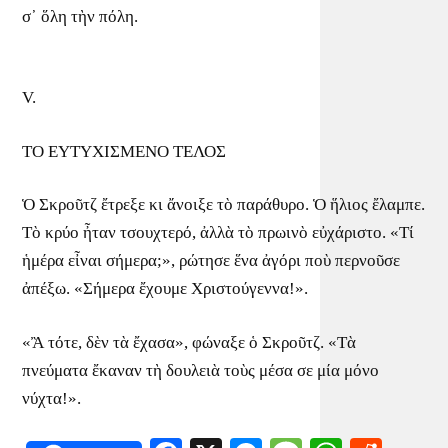
σ᾿ ὅλη τὴν πόλη.
V.
ΤΟ ΕΥΤΥΧΙΣΜΕΝΟ ΤΕΛΟΣ
Ὁ Σκροῦτζ ἔτρεξε κι ἄνοιξε τὸ παράθυρο. Ὁ ἥλιος ἔλαμπε.
Τὸ κρύο ἦταν τσουχτερό, ἀλλὰ τὸ πρωινὸ εὐχάριστο. «Τί
ἡμέρα εἶναι σήμερα;», ρώτησε ἕνα ἀγόρι ποὺ περνοῦσε
ἀπέξω. «Σήμερα ἔχουμε Χριστούγεννα!».
«Ἂ τότε, δὲν τὰ ἔχασα», φώναξε ὁ Σκροῦτζ. «Τὰ
πνεύματα ἔκαναν τὴ δουλειὰ τοὺς μέσα σε μία μόνο
νύχτα!».