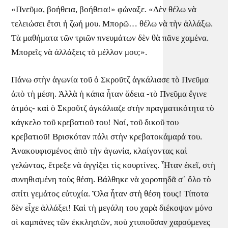
«Πνεῦμα, βοήθεια, βοήθεια!» φώναξε. «Δὲν θέλω νὰ
τελειώσει ἔτσι ἡ ζωή μου. Μπορῶ… θέλω νὰ τὴν ἀλλάξω.
Τὰ μαθήματα τῶν τριῶν πνευμάτων δὲν θὰ πᾶνε χαμένα.
Μπορεῖς νὰ ἀλλάξεις τὸ μέλλον μου;».
Πάνω στὴν ἀγωνία τοῦ ὁ Σκροῦτζ ἀγκάλιασε τὸ Πνεῦμα
ἀπὸ τὴ μέση. Ἀλλὰ ἡ κάπα ἦταν ἄδεια -τὸ Πνεῦμα ἔγινε
ἀτμός- καὶ ὁ Σκροῦτζ ἀγκάλιαζε στὴν πραγματικότητα τὸ
κάγκελο τοῦ κρεβατιοῦ του! Ναί, τοῦ δικοῦ του
κρεβατιοῦ! Βρισκόταν πάλι στὴν κρεβατοκάμαρά του.
Ἀνακουφισμένος ἀπὸ τὴν ἀγωνία, κλαίγοντας καὶ
γελώντας, ἔτρεξε νὰ ἀγγίξει τὶς κουρτίνες. Ἦταν ἐκεῖ, στὴ
συνηθισμένη τοὺς θέση. Βάλθηκε νὰ χοροπηδᾶ σ᾿ ὅλο τὸ
σπίτι γεμάτος εὐτυχία. Ὅλα ἦταν στὴ θέση τους! Τίποτα
δὲν εἶχε ἀλλάξει! Καὶ τὴ μεγάλη του χαρὰ διέκοψαν μόνο
οἱ καμπάνες τῶν ἐκκλησιῶν, ποὺ χτυποῦσαν χαρούμενες