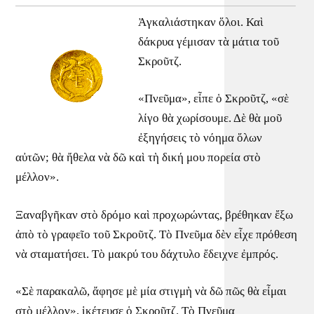
Ἀγκαλιάστηκαν ὅλοι. Καὶ
δάκρυα γέμισαν τὰ μάτια τοῦ
Σκροῦτζ.
«Πνεῦμα», εἶπε ὁ Σκροῦτζ, «σὲ
λίγο θὰ χωρίσουμε. Δὲ θὰ μοῦ
ἐξηγήσεις τὸ νόημα ὅλων
αὐτῶν; θὰ ἤθελα νὰ δῶ καὶ τὴ δική μου πορεία στὸ
μέλλον».
Ξαναβγῆκαν στὸ δρόμο καὶ προχωρώντας, βρέθηκαν ἔξω
ἀπὸ τὸ γραφεῖο τοῦ Σκροῦτζ. Τὸ Πνεῦμα δὲν εἶχε πρόθεση
νὰ σταματήσει. Τὸ μακρύ του δάχτυλο ἔδειχνε ἐμπρός.
«Σὲ παρακαλῶ, ἄφησε μὲ μία στιγμὴ νὰ δῶ πῶς θὰ εἶμαι
στὸ μέλλον», ἱκέτευσε ὁ Σκροῦτζ. Τὸ Πνεῦμα