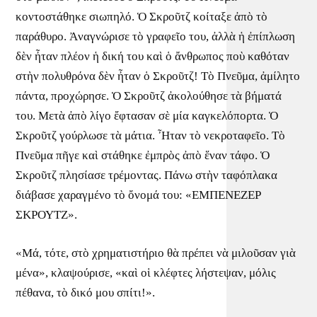
κοντοστάθηκε σιωπηλό. Ὁ Σκροῦτζ κοίταξε ἀπὸ τὸ
παράθυρο. Ἀναγνώρισε τὸ γραφεῖο του, ἀλλὰ ἡ ἐπίπλωση
δὲν ἦταν πλέον ἡ δική του καὶ ὁ ἄνθρωπος ποὺ καθόταν
στὴν πολυθρόνα δὲν ἦταν ὁ Σκροῦτζ! Τὸ Πνεῦμα, ἀμίλητο
πάντα, προχώρησε. Ὁ Σκροῦτζ ἀκολούθησε τὰ βήματά
του. Μετὰ ἀπὸ λίγο ἔφτασαν σὲ μία καγκελόπορτα. Ὁ
Σκροῦτζ γούρλωσε τὰ μάτια. Ἦταν τὸ νεκροταφεῖο. Τὸ
Πνεῦμα πῆγε καὶ στάθηκε ἐμπρὸς ἀπὸ ἕναν τάφο. Ὁ
Σκροῦτζ πλησίασε τρέμοντας. Πάνω στὴν ταφόπλακα
διάβασε χαραγμένο τὸ ὄνομά του: «ΕΜΠΕΝΕΖΕΡ
ΣΚΡΟΥΤΖ».
«Μά, τότε, στὸ χρηματιστήριο θὰ πρέπει νὰ μιλοῦσαν γιὰ
μένα», κλαψούρισε, «καὶ οἱ κλέφτες λήστεψαν, μόλις
πέθανα, τὸ δικό μου σπίτι!».