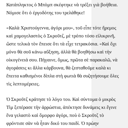
Κατάπληκτος ὁ Μπὸμπ σκέφτηκε νὰ τρέξει γιὰ βοήθεια.
Νόμισε ὅτι ὁ ἐργοδότης του τρελάθηκε!
«Καλὰ Χριστούγεννα, ἀγόρι μου», τοῦ εἶπε τότε ἤρεμος
καὶ χαμογελαστὸς ὁ Σκροῦτζ, μὲ τρόπο τόσο εἰλικρινῆ,
ὥστε τελικὰ τὸν ἔπεισε ὅτι τὰ εἶχε τετρακόσια. «Καὶ ὄχι
μόνο θὰ σοῦ κάνω αὔξηση, ἀλλὰ θὰ βοηθήσω καὶ τὴν
οἰκογένειά σου. Πήγαινε, ὅμως, πρῶτα σὲ παρακαλῶ, νὰ
ἀγοράσεις κι ἄλλα κάρβουνα, θὰ ζεσταθοῦμε καλὰ κι
ἔπειτα καθισμένοι δίπλα στὴ φωτιὰ θὰ συζητήσουμε ὅλες
τὶς λεπτομέρειες.
Ὁ Σκροῦτζ κράτησε τὸ λόγο του. Καὶ σύντομα ὁ μικρὸς
Τὶμ ξεπέρασε τὴν ἀρρώστια, ἀπέκτησε δυνάμεις κι ἔγινε
ἕνα γελαστὸ καὶ ὄμορφο ἀγόρι, ποὺ ὁ Σκροῦτζ τὸ
φρόντισε σὰν νὰ ἦταν δικό του παιδί. Ὁ πρώην