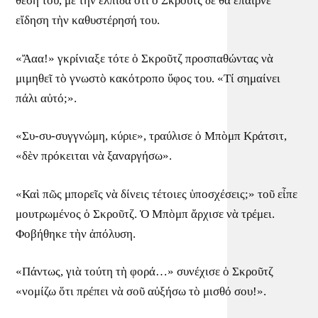
θέση του, μὲ τὴν ἐλπίδα ὅτι ὁ Σκροῦτζ δὲ θὰ ἔπαιρνε
εἴδηση τὴν καθυστέρησή του.
«Ἄαα!» γκρίνιαξε τότε ὁ Σκροῦτζ προσπαθώντας νὰ
μιμηθεῖ τὸ γνωστὸ κακότροπο ὕφος του. «Τί σημαίνει
πάλι αὐτό;».
«Συ-συ-συγγνώμη, κύριε», τραύλισε ὁ Μπὸμπ Κράτσιτ,
«δὲν πρόκειται νὰ ξαναργήσω».
«Καὶ πῶς μπορεῖς νὰ δίνεις τέτοιες ὑποσχέσεις;» τοῦ εἶπε
μουτρωμένος ὁ Σκροῦτζ. Ὁ Μπὸμπ ἄρχισε νὰ τρέμει.
Φοβήθηκε τὴν ἀπόλυση.
«Πάντως, γιὰ τούτη τὴ φορά…» συνέχισε ὁ Σκροῦτζ
«νομίζω ὅτι πρέπει νὰ σοῦ αὐξήσω τὸ μισθό σου!».