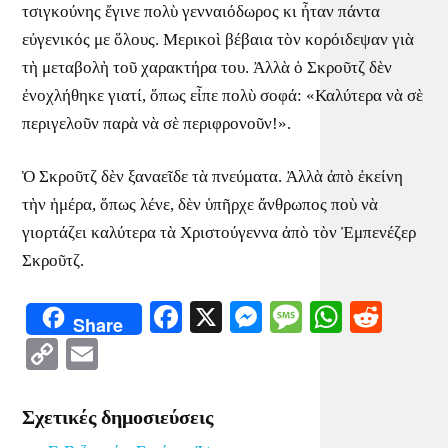
τσιγκούνης ἔγινε πολὺ γενναιόδωρος κι ἦταν πάντα
εὐγενικός με ὅλους. Μερικοὶ βέβαια τὸν κορόιδεψαν γιὰ
τὴ μεταβολὴ τοῦ χαρακτήρα του. Ἀλλὰ ὁ Σκροῦτζ δὲν
ἐνοχλήθηκε γιατί, ὅπως εἶπε πολὺ σοφά: «Καλύτερα νὰ σὲ
περιγελοῦν παρὰ νὰ σὲ περιφρονοῦν!».
Ὁ Σκροῦτζ δὲν ξαναεῖδε τὰ πνεύματα. Ἀλλὰ ἀπὸ ἐκείνη
τὴν ἡμέρα, ὅπως λένε, δὲν ὑπῆρχε ἄνθρωπος ποὺ νὰ
γιορτάζει καλύτερα τὰ Χριστούγεννα ἀπὸ τὸν Ἐμπενέζερ
Σκροῦτζ.
Facebook
X
Messenger
Message
WhatsA
Redd
Share
Copy
Email
Link
Σχετικές δημοσιεύσεις