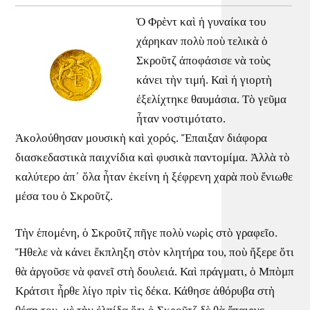
Ὁ Φρὲντ καὶ ἡ γυναίκα του
χάρηκαν πολὺ ποὺ τελικὰ ὁ
Σκροῦτζ ἀποφάσισε νὰ τοὺς
κάνει τὴν τιμή. Καὶ ἡ γιορτὴ
ἐξελίχτηκε θαυμάσια. Τὸ γεῦμα
ἦταν νοστιμότατο.
Ἀκολούθησαν μουσικὴ καὶ χορός. Ἔπαιξαν διάφορα
διασκεδαστικὰ παιχνίδια καὶ φυσικὰ παντομίμα. Ἀλλὰ τὸ
καλύτερο ἀπ᾿ ὅλα ἦταν ἐκείνη ἡ ξέφρενη χαρὰ ποὺ ἔνιωθε
μέσα του ὁ Σκροῦτζ.
Τὴν ἑπομένη, ὁ Σκροῦτζ πῆγε πολὺ νωρὶς στὸ γραφεῖο.
Ἤθελε νὰ κάνει ἔκπληξη στὸν κλητήρα του, ποὺ ἤξερε ὅτι
θὰ ἀργοῦσε νὰ φανεῖ στὴ δουλειά. Καὶ πράγματι, ὁ Μπὸμπ
Κράτσιτ ἦρθε λίγο πρὶν τὶς δέκα. Κάθησε ἀθόρυβα στὴ