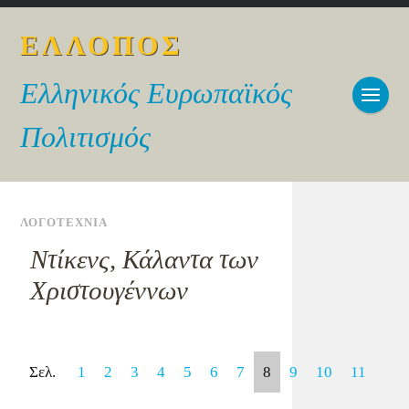
ΕΛΛΟΠΟΣ
Ελληνικός Ευρωπαϊκός
Πολιτισμός
ΛΟΓΟΤΕΧΝΙΑ
Ντίκενς, Κάλαντα των
Χριστουγέννων
Σελ.
1
2
3
4
5
6
7
8
9
10
11