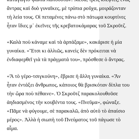
ἄντρας καὶ δυὸ γυναῖκες, μὲ τρύπια ροῦχα, μοιράζονταν
τὴ λεία τους. Οἱ πεταμένες πάνω στὸ πάτωμα κουρτίνες
ἦταν ἴδιες μ᾿ ἐκεῖνες τῆς κρεβατοκάμαρας τοῦ Σκροῦτζ.
«Καλὰ ποὺ κάναμε καὶ τὰ ἁρπάξαμε», κακάρισε ἡ μία
γυναίκα. «Ἔτσι κι ἀλλιῶς, κανεὶς δὲν πρόκειται νὰ
ἐνδιαφερθεῖ γιὰ τὰ πράγματά του», πρόσθεσε ὁ ἄντρας.
«Ἂ τὸ γέρο-τσιγκούνη», ἔβρισε ἡ ἄλλη γυναίκα. «Ἂν
ἦταν ἐντάξει ἄνθρωπος, κάποιος θὰ βρισκόταν δίπλα του
τὴν ὥρα ποὺ πέθαινε». Ὁ Σκροῦτζ παρακολουθοῦσε
ἀηδιασμένος τὴν κουβέντα τους. «Πνεῦμα», φώναξε.
«Πᾶμε νὰ φύγουμε, σὲ παρακαλῶ, ἀπὸ αὐτὸ τὸ ἀπαίσιο
μέρος». Ἀλλὰ ἡ σιωπὴ τοῦ Πνεύματος τοῦ πάγωσε τὸ
αἷμα.