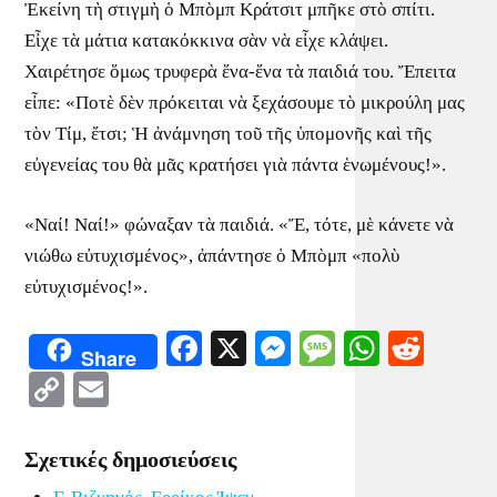
Ἐκείνη τὴ στιγμὴ ὁ Μπὸμπ Κράτσιτ μπῆκε στὸ σπίτι.
Εἶχε τὰ μάτια κατακόκκινα σὰν νὰ εἶχε κλάψει.
Χαιρέτησε ὅμως τρυφερὰ ἕνα-ἕνα τὰ παιδιά του. Ἔπειτα
εἶπε: «Ποτὲ δὲν πρόκειται νὰ ξεχάσουμε τὸ μικρούλη μας
τὸν Τίμ, ἔτσι; Ἡ ἀνάμνηση τοῦ τῆς ὑπομονῆς καὶ τῆς
εὐγενείας του θὰ μᾶς κρατήσει γιὰ πάντα ἑνωμένους!».
«Ναί! Ναί!» φώναξαν τὰ παιδιά. «Ἔ, τότε, μὲ κάνετε νὰ
νιώθω εὐτυχισμένος», ἀπάντησε ὁ Μπὸμπ «πολὺ
εὐτυχισμένος!».
Facebook
X
Messenger
Message
WhatsA
Redd
Share
Copy
Email
Link
Σχετικές δημοσιεύσεις