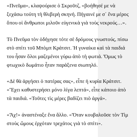
«Πνεῦμα», κλαψούρισε ὁ Σκροῦτζ, «βοήθησέ με νὰ
ξεχάσω τούτη τὴ θλιβερὴ σκηνή. Πήγαινέ με σ᾿ ἕνα μέρος
ὅπου οἱ ἄνθρωποι μιλοῦν εὐγενικὰ γιὰ τοὺς νεκρούς…».
Τὸ Πνεῦμα τὸν ὁδήγησε τότε σὲ δρόμους γνωστούς, πίσω
στὸ σπίτι τοῦ Μπὸμπ Κράτσιτ. Ἡ γυναίκα καὶ τὰ παιδιά
του ἦσαν ὅλοι μαζεμένοι γύρω ἀπὸ τὴ φωτιά. Ὅμως τὸ
φτωχικὸ δωμάτιο ἦταν παράξενα σιωπηλό.
«Δὲ θὰ ἀργήσει ὁ πατέρας σας», εἶπε ἡ κυρία Κράτσιτ.
«Ἔχει καθυστερήσει μόνο λίγα λεπτά», εἶπε κάποιο ἀπὸ
τὰ παιδιά. «Τοῦτες τὶς μέρες βαδίζει πιὸ ἀργά».
«Ἄχ!» ἀναστέναξε ἕνα ἄλλο. «Ὅταν κουβαλοῦσε τὸν Τὶμ
στοὺς ὤμους ἐρχόταν τρεχάτος γιὰ τὸ σπίτι».