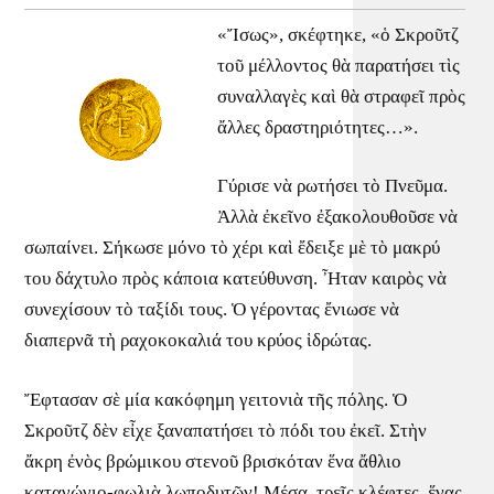
«Ἴσως», σκέφτηκε, «ὁ Σκροῦτζ
τοῦ μέλλοντος θὰ παρατήσει τὶς
συναλλαγὲς καὶ θὰ στραφεῖ πρὸς
ἄλλες δραστηριότητες…».
Γύρισε νὰ ρωτήσει τὸ Πνεῦμα.
Ἀλλὰ ἐκεῖνο ἐξακολουθοῦσε νὰ
σωπαίνει. Σήκωσε μόνο τὸ χέρι καὶ ἔδειξε μὲ τὸ μακρύ
του δάχτυλο πρὸς κάποια κατεύθυνση. Ἦταν καιρὸς νὰ
συνεχίσουν τὸ ταξίδι τους. Ὁ γέροντας ἔνιωσε νὰ
διαπερνᾶ τὴ ραχοκοκαλιά του κρύος ἱδρώτας.
Ἔφτασαν σὲ μία κακόφημη γειτονιὰ τῆς πόλης. Ὁ
Σκροῦτζ δὲν εἶχε ξαναπατήσει τὸ πόδι του ἐκεῖ. Στὴν
ἄκρη ἐνὸς βρώμικου στενοῦ βρισκόταν ἕνα ἄθλιο
καταγώγιο-φωλιὰ λωποδυτῶν! Μέσα, τρεῖς κλέφτες, ἕνας