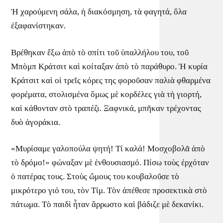
Ἡ χαρούμενη σάλα, ἡ διακόσμηση, τὰ φαγητά, ὅλα
ἐξαφανίστηκαν.
Βρέθηκαν ἔξω ἀπὸ τὸ σπίτι τοῦ ὑπαλλήλου του, τοῦ
Μπὸμπ Κράτσιτ καὶ κοίταξαν ἀπὸ τὸ παράθυρο. Ἡ κυρία
Κράτσιτ καὶ οἱ τρεῖς κόρες της φοροῦσαν παλιὰ φθαρμένα
φορέματα, στολισμένα ὅμως μὲ κορδέλες γιὰ τὴ γιορτή,
καὶ κάθονταν στὸ τραπέζι. Ξαφνικά, μπῆκαν τρέχοντας
δυὸ ἀγοράκια.
«Μυρίσαμε γαλοπούλα ψητή! Τί καλά! Μοσχοβολᾶ ἀπὸ
τὸ δρόμο!» φώναξαν μὲ ἐνθουσιασμό. Πίσω τοὺς ἐρχόταν
ὁ πατέρας τους. Στοὺς ὤμους του κουβαλοῦσε τὸ
μικρότερο γιό του, τὸν Τίμ. Τὸν ἀπέθεσε προσεκτικὰ στὸ
πάτωμα. Τὸ παιδὶ ἦταν ἄρρωστο καὶ βάδιζε μὲ δεκανίκι.