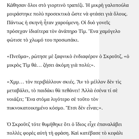
Κάθησαν ὅλοι στὸ γιορτινὸ τραπέζι. Ἡ μικρὴ γαλοπούλα
μοιράστηκε πολὺ προσεκτικὰ ὥστε νὰ φτάσει γιὰ ὅλους.
Πάντως ἡ σκηνὴ ἦταν χαρούμενη. Οἱ δυὸ γονεῖς
πρόσεχαν ἰδιαίτερα τὸν ἀνάπηρο Τίμ. Ἕνα χαμόγελο
φώτισε τὸ χλωμό του προσωπάκι.
«Πνεῦμα», ρώτησε μὲ ξαφνικὸ ἐνδιαφέρον ὁ Σκροῦτζ, «ὁ
μικρὸς Τὶμ θά… ζήσει ἀκόμη γιὰ πολύ;».
«Χμμ… τὸν περιβάλλουν σκιές. Ἂν τὸ μέλλον δὲν τὶς
μεταβάλει, τὸ παιδάκι θὰ πεθάνει! Ἀλλὰ ἐσένα τί σὲ
νοιάζει; Ἕνα στόμα λιγότερο σὲ τοῦτο τὸν
πυκνοκατοικημένο κόσμο. Ἔτσι δὲν εἶναι;».
Ὁ Σκροῦτζ τότε θυμήθηκε ὅτι ὁ ἴδιος εἶχε ἐπαναλάβει
πολλὲς φορὲς αὐτὴ τὴ φράση. Καὶ κατέβασε τὸ κεφάλι