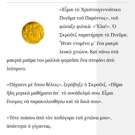
«Εἶμαι τὸ Χριστουγεννιάτικο
Πνεῦμα τοῦ Παρόντος», τοῦ
φώναξε φιλικά. «Ἔλα!». Ὁ
Σκροῦτζ παρατήρησε τὸ Πνεῦμα.
Ἦταν ντυμένο μ᾿ ἕνα μακρὺ
λευκὸ χιτώνα. Καὶ πάνω στὰ
μακριὰ μαῦρα του μαλλιὰ φοροῦσε ἕνα στεφάνι ἀπὸ
λιόπρινο.
«Πήγαινε μὲ ὅπου θέλεις», ξερόβηξε ὁ Σκροῦτζ. «Πῆρα
ἤδη μερικὰ μαθήματα ἀπ᾿ τὸ συνάδελφό σου. Εἶμαι
ἕτοιμος νὰ παρακολουθήσω καὶ τὰ δικά σου».
«Τότε πιάσου ἀπὸ τὸν ποδόγυρο τοῦ χιτῶνα μου»,
ἀπάντησε ὁ γίγαντας.