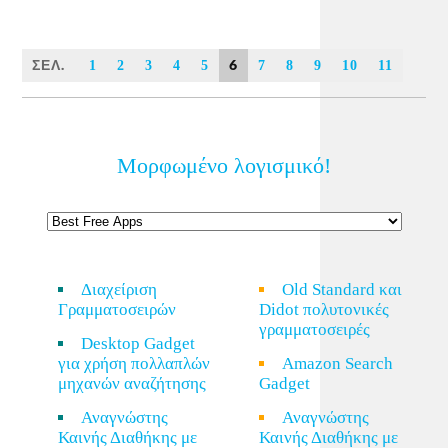
ΣΕΛ.
6
1
2
3
4
5
7
8
9
10
11
Μορφωμένο λογισμικό!
Διαχείριση
Old Standard και
Γραμματοσειρών
Didot πολυτονικές
γραμματοσειρές
Desktop Gadget
για χρήση πολλαπλών
Amazon Search
μηχανών αναζήτησης
Gadget
Αναγνώστης
Αναγνώστης
Καινής Διαθήκης με
Καινής Διαθήκης με