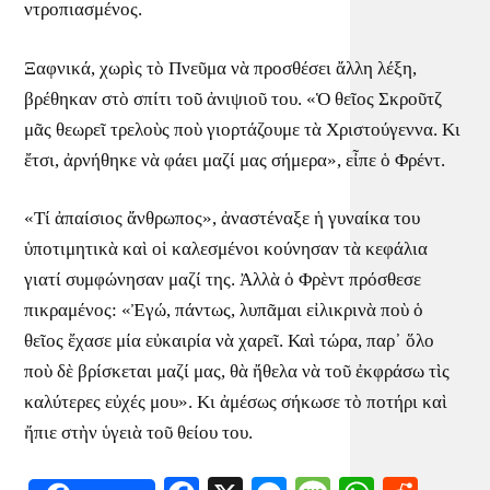
ντροπιασμένος.
Ξαφνικά, χωρὶς τὸ Πνεῦμα νὰ προσθέσει ἄλλη λέξη,
βρέθηκαν στὸ σπίτι τοῦ ἀνιψιοῦ του. «Ὁ θεῖος Σκροῦτζ
μᾶς θεωρεῖ τρελοὺς ποὺ γιορτάζουμε τὰ Χριστούγεννα. Κι
ἔτσι, ἀρνήθηκε νὰ φάει μαζί μας σήμερα», εἶπε ὁ Φρέντ.
«Τί ἀπαίσιος ἄνθρωπος», ἀναστέναξε ἡ γυναίκα του
ὑποτιμητικὰ καὶ οἱ καλεσμένοι κούνησαν τὰ κεφάλια
γιατί συμφώνησαν μαζί της. Ἀλλὰ ὁ Φρὲντ πρόσθεσε
πικραμένος: «Ἐγώ, πάντως, λυπᾶμαι εἰλικρινὰ ποὺ ὁ
θεῖος ἔχασε μία εὐκαιρία νὰ χαρεῖ. Καὶ τώρα, παρ᾿ ὅλο
ποὺ δὲ βρίσκεται μαζί μας, θὰ ἤθελα νὰ τοῦ ἐκφράσω τὶς
καλύτερες εὐχές μου». Κι ἀμέσως σήκωσε τὸ ποτήρι καὶ
ἤπιε στὴν ὑγειὰ τοῦ θείου του.