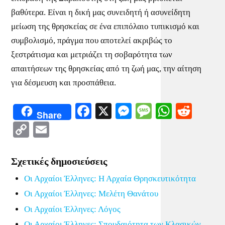
βαθύτερα. Είναι η δική μας συνειδητή ή ασυνείδητη
μείωση της θρησκείας σε ένα επιπόλαιο τυπικισμό και
συμβολισμό, πράγμα που αποτελεί ακριβώς το
ξεστράτισμα και μετριάζει τη σοβαρότητα των
απαιτήσεων της θρησκείας από τη ζωή μας, την αίτηση
για δέσμευση και προσπάθεια.
Facebook
X
Messenger
Message
WhatsA
Redd
Share
Copy
Email
Link
Σχετικές δημοσιεύσεις
Οι Αρχαίοι Έλληνες: Η Αρχαία Θρησκευτικότητα
Οι Αρχαίοι Έλληνες: Μελέτη Θανάτου
Οι Αρχαίοι Έλληνες: Λόγος
Οι Αρχαίοι Έλληνες: Σπουδαιότητα των Κλασικών