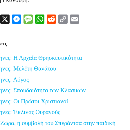
η Γκανούρη.
Facebook
X
Messenger
Message
WhatsApp
Reddit
Copy
Email
Link
εις
ηνες: Η Αρχαία Θρησκευτικότητα
ηνες: Μελέτη Θανάτου
ηνες: Λόγος
ηνες: Σπουδαιότητα των Κλασικών
ηνες: Οι Πρώτοι Χριστιανοί
ηνες: Έκλινας Ουρανούς
Ζώρα, η συμβολή του Σπεράντσα στην παιδική