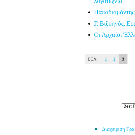
λογοτεχνία
Παπαδιαμάντης
Γ. Βιζυηνός, Ερ
Οι Αρχαίοι Έλλ
ΣΕΛ.
3
1
2
Διαχείριση Γρ