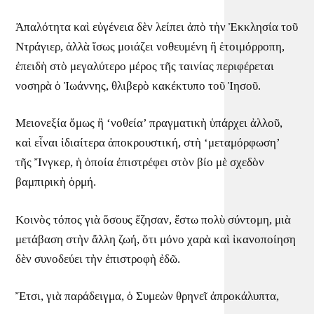
Ἁπαλότητα καὶ εὐγένεια δὲν λείπει ἀπὸ τὴν Ἐκκλησία τοῦ
Ντράγιερ, ἀλλὰ ἴσως μοιάζει νοθευμένη ἢ ἑτοιμόρροπη,
ἐπειδὴ στὸ μεγαλύτερο μέρος τῆς ταινίας περιφέρεται
νοσηρὰ ὁ Ἰωάννης, θλιβερὸ κακέκτυπο τοῦ Ἰησοῦ.
Μειονεξία ὅμως ἢ ‘νοθεία’ πραγματικὴ ὑπάρχει ἀλλοῦ,
καὶ εἶναι ἰδιαίτερα ἀποκρουστική, στὴ ‘μεταμόρφωση’
τῆς Ἴνγκερ, ἡ ὁποία ἐπιστρέφει στὸν βίο μὲ σχεδὸν
βαμπιρικὴ ὁρμή.
Κοινὸς τόπος γιὰ ὅσους ἔζησαν, ἔστω πολὺ σύντομη, μιὰ
μετάβαση στὴν ἄλλη ζωή, ὅτι μόνο χαρὰ καὶ ἱκανοποίηση
δὲν συνοδεύει τὴν ἐπιστροφὴ ἐδῶ.
Ἔτσι, γιὰ παράδειγμα, ὁ Συμεὼν θρηνεῖ ἀπροκάλυπτα,