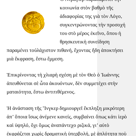
κοινωνία στὸν βαθμὸ τῆς
ἀδιαφορίας της γιὰ τὸν Λόγο,
συγκεντρώνοντας τὴν προσοχή
του στὸ μέρος ἐκεῖνο, ὅπου ἡ
θρησκευτικὴ συνείδηση
παραμένει τοὐλάχιστον πιθανή, ἔχοντας ἤδη ἀποκτήσει
μιὰ ἔκφραση, ἔστω ἔμμεση.
Ἐπικρίνοντας τὴ χλιαρὴ σχέση μὲ τὸν Θεὸ ὁ Ἰωάννης
ἀπευθύνεται σὲ ὧτα ἀκουόντων, δὲν συμμετέχει στὴν
ματαιότητα, ἔστω ἀντιτιθέμενος.
Ἡ ἀνάσταση τῆς Ἴνγκερ δημιουργεῖ ἔκπληξη μικρότερη
ἀπ’ ὅποια ἴσως ἀνέμενε κανείς, συμβαίνει ὅπως κάτι ἱερὸ
καὶ ὑψηλό, ὄχι ὅμως ἀναπάντεχο ριζικά, γι’ αὐτὸ
ἐκφράζεται χωρὶς δραματικὴ ὑπερβολή, μὲ ἁπλότητα ποὺ