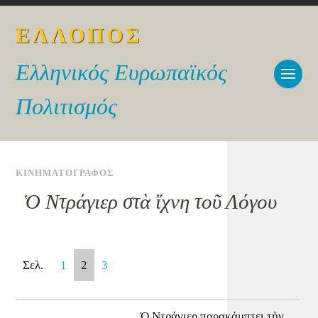
ΕΛΛΟΠΟΣ
Ελληνικός Ευρωπαϊκός
Πολιτισμός
ΚΙΝΗΜΑΤΟΓΡΑΦΟΣ
Ὁ Ντράγιερ στὰ ἴχνη τοῦ Λόγου
Σελ.
1
2
3
Ὁ Ντράγιερ παρακάμπτει τὴν