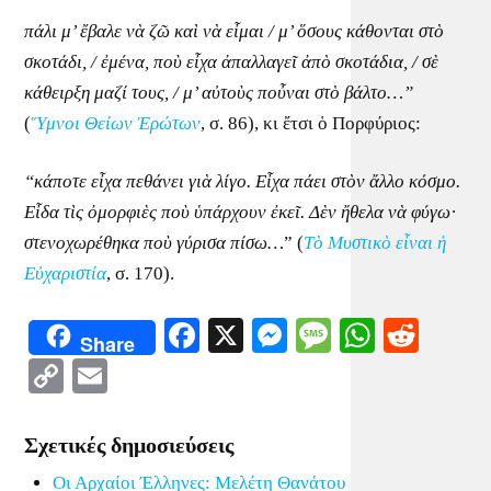
πάλι μ’ ἔβαλε νὰ ζῶ καὶ νὰ εἶμαι
/
μ’ ὅσους κάθονται στὸ
σκοτάδι,
/
ἐμένα, ποὺ εἶχα ἀπαλλαγεῖ ἀπὸ σκοτάδια,
/
σὲ
κάθειρξη μαζί τους,
/
μ’ αὐτοὺς ποὖναι στὸ βάλτο…”
(
Ὕμνοι Θείων Ἐρώτων
, σ. 86), κι ἔτσι ὁ Πορφύριος:
“κάποτε εἶχα πεθάνει γιὰ λίγο. Εἶχα πάει στὸν ἄλλο κόσμο.
Εἶδα τὶς ὀμορφιὲς ποὺ ὑπάρχουν ἐκεῖ. Δὲν ἤθελα νὰ φύγω·
στενοχωρέθηκα ποὺ γύρισα πίσω…
” (
Τὸ Μυστικὸ εἶναι ἡ
Εὐχαριστία
, σ. 170).
Facebook
X
Messenger
Message
WhatsA
Redd
Share
Copy
Email
Link
Σχετικές δημοσιεύσεις
Οι Αρχαίοι Έλληνες: Μελέτη Θανάτου