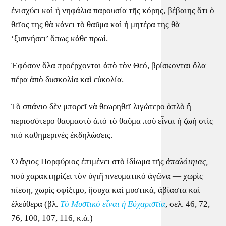
ἐνισχύει καὶ ἡ νηφάλια παρουσία τῆς κόρης, βέβαιης ὅτι ὁ
θεῖος της θὰ κάνει τὸ θαῦμα καὶ ἡ μητέρα της θὰ
‘ξυπνήσει’ ὅπως κάθε πρωί.
Ἐφόσον ὅλα προέρχονται ἀπὸ τὸν Θεό, βρίσκονται ὅλα
πέρα ἀπὸ δυσκολία καὶ εὐκολία.
Τὸ σπάνιο δὲν μπορεῖ νὰ θεωρηθεῖ λιγώτερο ἁπλὸ ἢ
περισσότερο θαυμαστὸ ἀπὸ τὸ θαῦμα ποὺ εἶναι ἡ ζωὴ στὶς
πιὸ καθημερινὲς ἐκδηλώσεις.
Ὁ ἅγιος Πορφύριος ἐπιμένει στὸ ἰδίωμα τῆς
ἁπαλότητας,
ποὺ χαρακτηρίζει τὸν ὑγιῆ πνευματικὸ ἀγῶνα — χωρὶς
πίεση, χωρὶς σφίξιμο, ἥσυχα καὶ μυστικά, ἀβίαστα καὶ
ἐλεύθερα (βλ.
Τὸ Μυστικὸ εἶναι ἡ Εὐχαριστία
, σελ. 46, 72,
76, 100, 107, 116, κ.ἀ.)