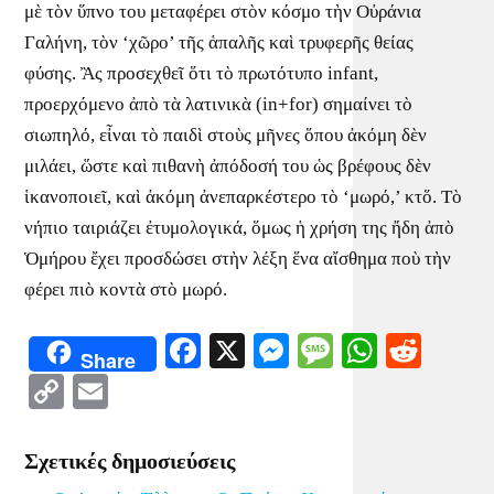
μὲ τὸν ὕπνο του μεταφέρει στὸν κόσμο τὴν Οὐράνια
Γαλήνη, τὸν ‘χῶρο’ τῆς ἁπαλῆς καὶ τρυφερῆς θείας
φύσης. Ἂς προσεχθεῖ ὅτι τὸ πρωτότυπο infant,
προερχόμενο ἀπὸ τὰ λατινικὰ (in+for) σημαίνει τὸ
σιωπηλό, εἶναι τὸ παιδὶ στοὺς μῆνες ὅπου ἀκόμη δὲν
μιλάει, ὥστε καὶ πιθανὴ ἀπόδοσή του ὡς βρέφους δὲν
ἱκανοποιεῖ, καὶ ἀκόμη ἀνεπαρκέστερο τὸ ‘μωρό,’ κτὅ. Τὸ
νήπιο ταιριάζει ἐτυμολογικά, ὅμως ἡ χρήση της ἤδη ἀπὸ
Ὁμήρου ἔχει προσδώσει στὴν λέξη ἕνα αἴσθημα ποὺ τὴν
φέρει πιὸ κοντὰ στὸ μωρό.
Facebook
X
Messenger
Message
WhatsA
Redd
Share
Copy
Email
Link
Σχετικές δημοσιεύσεις