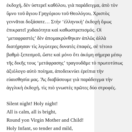
ἐκδοχή, δὲν ὑστερεῖ καθόλου, γιὰ παράδειγμα, ἀπὸ τὸν
ὕμνο τοῦ ἅγιου Γρηγόριου τοῦ Θεολόγου, Χριστὸς
γεννᾶται δοξάσατε… Στὴν ‘ἑλληνικὴ’ ἐκδοχὴ ὅμως
ἐπικρατεῖ χυδαιότητα καὶ καθωσπρεπισμός. Οἱ
‘μεταφραστὲς’ δὲν ἀπομακρύνθηκαν ἁπλῶς ἀλλὰ
διατήρησαν τὶς λιγώτερες δυνατὲς ἐπαφές, σὲ τέτοιο
βαθμὸ ξεπεσμοῦ, ὥστε καὶ μόνο ὅτι ἀκόμη σήμερα μέσῳ
τῆς δικῆς τους ‘μετάφρασης’ τραγουδᾶμε τὸ πρωτοτύπως
ἀξιόλογο αὐτὸ ποίημα, ἀποδεικνύει ἐρείπια τὴν
εὐαισθησία μας. Ἂς διαβάσουμε γιὰ παράδειγμα τὴν
ἀγγλικὴ ἐκδοχή, τὶς πιὸ γνωστὲς πρῶτες δύο στροφές.
Silent night! Holy night!
All is calm, all is bright,
Round yon Virgin Mother and Child!
Holy Infant, so tender and mild,