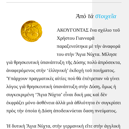
Ἀπὸ τὰ
στοιχεῖα
ΑΚΟΥΓΟΝΤΑΣ ἕνα σχόλιο τοῦ
Χρήστου Γιανναρᾶ
παραξενεύτηκα μὲ τὴν ἀναφορά
του στὴν Ἅγια Νύχτα. Μίλησε
γιὰ θρησκευτικὴ ὑπανάπτυξη τῆς Δύσης πολὺ ἀπρόσεκτα,
ἀναφερόμενος στὴν ‘ἑλληνικὴ’ ἐκδοχὴ τοῦ ποιήματος.
Ὑπάρχουν πραγματικὲς αἰτίες ποὺ θὰ ἐπέτρεπαν νὰ γίνει
λόγος γιὰ θρησκευτικὴ ὑπανάπτυξη στὴν Δύση, ὅμως ἡ
συγκεκριμένη ‘Ἅγια Νύχτα’ εἶναι δική μας καὶ δὲν
ἐκφράζει μόνο ἀσθένεια ἀλλὰ μιὰ ἀθλιότητα ἐν συγκρίσει
πρὸς τὴν ὁποία ἡ Δύση ἀποδεικνύεται ὄαση πνεύματος.
Ἡ δυτικὴ Ἅγια Νύχτα, στὴν γερμανικὴ εἴτε στὴν ἀγγλικὴ