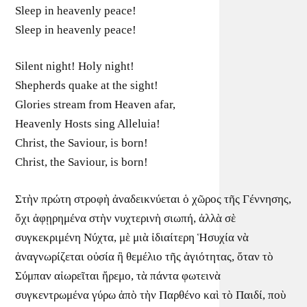
Sleep in heavenly peace!
Sleep in heavenly peace!
Silent night! Holy night!
Shepherds quake at the sight!
Glories stream from Heaven afar,
Heavenly Hosts sing Alleluia!
Christ, the Saviour, is born!
Christ, the Saviour, is born!
Στὴν πρώτη στροφὴ ἀναδεικνύεται ὁ χῶρος τῆς Γέννησης,
ὄχι ἀφῃρημένα στὴν νυχτερινὴ σιωπή, ἀλλὰ σὲ
συγκεκριμένη Νύχτα, μὲ μιὰ ἰδιαίτερη Ἡσυχία νὰ
ἀναγνωρίζεται οὐσία ἢ θεμέλιο τῆς ἁγιότητας, ὅταν τὸ
Σύμπαν αἰωρεῖται ἤρεμο, τὰ πάντα φωτεινὰ
συγκεντρωμένα γύρω ἀπὸ τὴν Παρθένο καὶ τὸ Παιδί, ποὺ