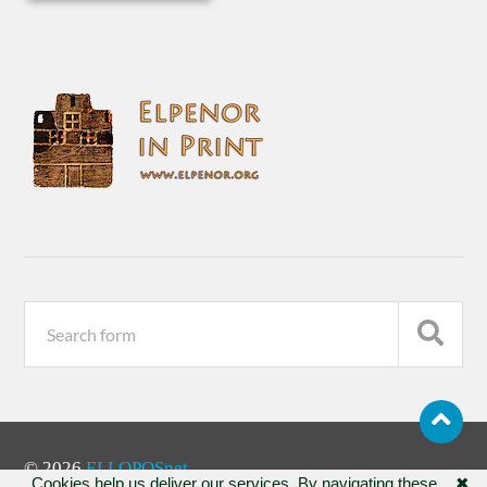
© 2026
ELLOPOSnet
Cookies help us deliver our services. By navigating these
✖