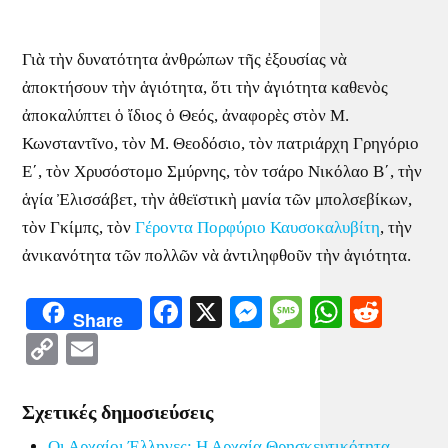
Γιὰ τὴν δυνατότητα ἀνθρώπων τῆς ἐξουσίας νὰ
ἀποκτήσουν τὴν ἁγιότητα, ὅτι τὴν ἀγιότητα καθενὸς
ἀποκαλύπτει ὁ ἴδιος ὁ Θεός, ἀναφορὲς στὸν Μ.
Κωνσταντῖνο, τὸν Μ. Θεοδόσιο, τὸν πατριάρχη Γρηγόριο
Ε΄, τὸν Χρυσόστομο Σμύρνης, τὸν τσάρο Νικόλαο Β΄, τὴν
ἁγία Ἐλισσάβετ, τὴν ἀθεϊστικὴ μανία τῶν μπολσεβίκων,
τὸν Γκίμπς, τὸν
Γέροντα Πορφύριο Καυσοκαλυβίτη
, τὴν
ἀνικανότητα τῶν πολλῶν νὰ ἀντιληφθοῦν τὴν ἁγιότητα.
Facebook
X
Messenger
Message
WhatsA
Redd
Share
Copy
Email
Link
Σχετικές δημοσιεύσεις
Οι Αρχαίοι Έλληνες: Η Αρχαία Θρησκευτικότητα