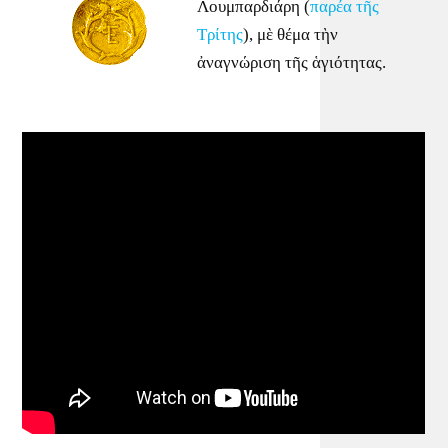
Λουμπαρδιάρη (
παρέα τῆς
Τρίτης
), μὲ θέμα τὴν
ἀναγνώριση τῆς ἁγιότητας.