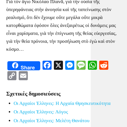
Γιὰ τὸν ἅγιο Νικόλαο Πλανᾶ, γιὰ τὴν οὐσία τῆς
ὑπερηφάνειας στὴν ἀνοησία καὶ τῆς ταπείνωσης στὸν
ρεαλισμό, ὅτι δὲν ἔχουμε οὔτε μεγάλα οὔτε μικρὰ
κατορθώματα ἐφόσον ὅλες ἀνεξαιρέτως οἱ δυνάμεις μας
εἶναι χαρίσματα, γιὰ τὴν ἐπίγνωση τῆς θείας εὐεργεσίας,
γιὰ τὴν θεία πρόνοια, τὴν προσήλωση στὸ ἐγὼ καὶ στὸν
κόσμο…
Facebook
X
Messenger
Message
WhatsA
Redd
Share
Copy
Email
Link
Σχετικές δημοσιεύσεις
Οι Αρχαίοι Έλληνες: Η Αρχαία Θρησκευτικότητα
Οι Αρχαίοι Έλληνες: Λόγος
Οι Αρχαίοι Έλληνες: Μελέτη Θανάτου