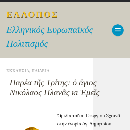
ΕΛΛΟΠΟΣ
Ελληνικός Ευρωπαϊκός
Πολιτισμός
ΕΚΚΛΗΣΙΑ
,
ΠΑΙΔΕΙΑ
Παρέα τῆς Τρίτης: ὁ ἅγιος
Νικόλαος Πλανᾶς κι Ἐμεῖς
Ὁμιλία τοῦ π. Γεωργίου Σχοινᾶ
στὴν ἐνορία ἁγ. Δημητρίου