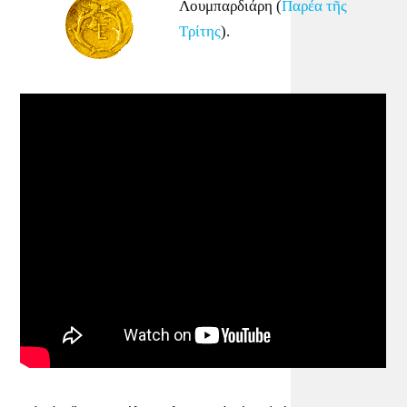
Λουμπαρδιάρη (
Παρέα τῆς
Τρίτης
).