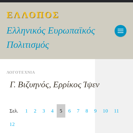
ΕΛΛΟΠΟΣ
Ελληνικός Ευρωπαϊκός
Πολιτισμός
ΛΟΓΟΤΕΧΝΙΑ
Γ. Βιζυηνός, Ερρίκος Ίψεν
Σελ.
1
2
3
4
5
6
7
8
9
10
11
12