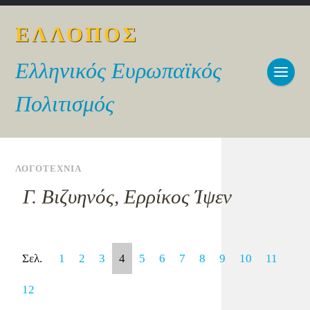
ΕΛΛΟΠΟΣ
Ελληνικός Ευρωπαϊκός
Πολιτισμός
ΛΟΓΟΤΕΧΝΙΑ
Γ. Βιζυηνός, Ερρίκος Ίψεν
Σελ.
1
2
3
4
5
6
7
8
9
10
11
12