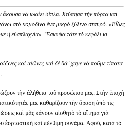
 ἄκουσα νὰ κλαίει δίπλα. Χτύπησα τὴν πόρτα καὶ
πάνω στὸ κομοδίνο ἕνα μικρὸ ξύλινο σταυρό. «Εἶδες
ηκε ἡ εὐσπλαχνία». Ἔσκυψα τότε τὸ κεφάλι κι
αἰῶνες καὶ αἰῶνες καὶ δὲ θά ῾χαμε νὰ ποῦμε τίποτα
.
σώζουν τὴν ἀλήθεια τοῦ προσώπου μας. Στὴν ἐποχὴ
ματικότητάς μας καθαρίζουν τὴν ὅραση ἀπὸ τὶς
ώσεις καὶ μᾶς κάνουν αἰσθητὸ τὸ αἴτημα γιὰ
υ ἑορταστικὴ καὶ πένθιμη συνάμα. Ἀφοῦ, κατὰ τὸ