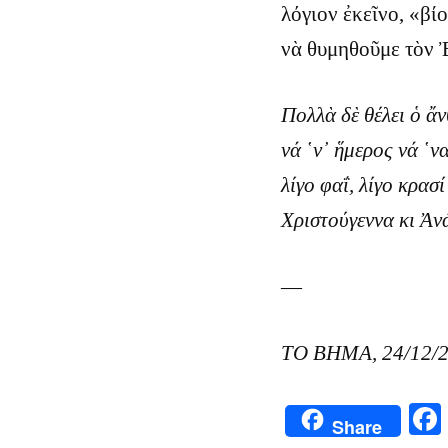
λόγιον ἐκεῖνο, «βί
νὰ θυμηθοῦμε τὸν 
Πολλὰ δὲ θέλει ὁ ἄ
νά ῾ν᾿ ἥμερος νά ῾ν
λίγο φαΐ, λίγο κρασί 
Χριστούγεννα κι Ἀν
—
ΤΟ ΒΗΜΑ, 24/12/
Share