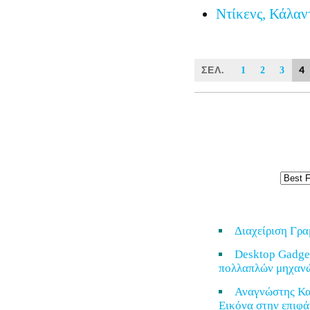
Ντίκενς, Κάλαν
ΣΕΛ.
4
1
2
3
Διαχείριση Γρ
Desktop Gadge
πολλαπλών μηχαν
Αναγνώστης Κα
Εικόνα στην επιφά