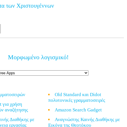
τα των Χριστουγέννων
Μορφωμένο λογισμικό!
αμματοσειρών
Old Standard και Didot
πολυτονικές γραμματοσειρές
t για χρήση
ών αναζήτησης
Amazon Search Gadget
ινής Διαθήκης με
Αναγνώστης Καινής Διαθήκης με
νεια εργασίας
Εικόνα της Θεοτόκου