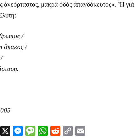
ος ἀνεόρταστος, μακρὰ ὁδὸς ἀπανδόκευτος». Ἢ γιὰ
Ἐλύτη:
νθρωπος /
αι ἄκακος /
/
άσταση.
2005
Facebook
X
Messenger
Message
WhatsApp
Reddit
Copy
Email