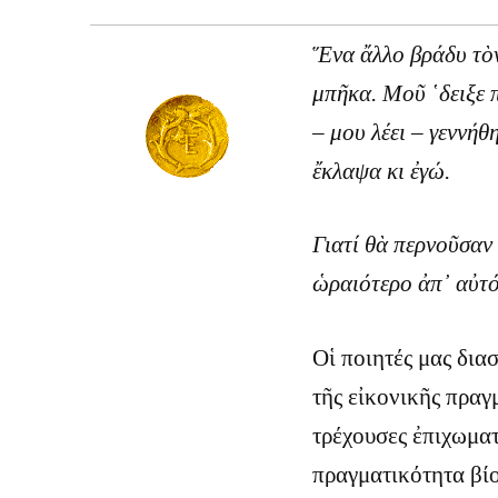
Ἕνα ἄλλο βράδυ τὸν
μπῆκα. Μοῦ ῾δειξε 
– μου λέει – γεννήθ
ἔκλαψα κι ἐγώ.
Γιατί θὰ περνοῦσαν 
ὡραιότερο ἀπ᾿ αὐτό
Οἱ ποιητές μας δια
τῆς εἰκονικῆς πραγ
τρέχουσες ἐπιχωματ
πραγματικότητα βίο