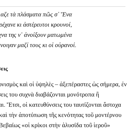
ιαζε τὰ πλάσματα πῶς σ᾿ Ἕνα
ρέχανε κι ἀστέρευτοι κρουνοί,
χνα της ν᾿ ἀνοίξουν ματωμένα
οιγαν μαζί τους κι οἱ οὐρανοί.
εις
νισμὸς καὶ οἱ ὑψηλὲς – ἀξεπέραστες ὡς σήμερα, ἐν
εις του συχνὰ διαβάζονται μονότροπα ἢ
. Ἔτσι, οἱ κατευθύνσεις του ταυτίζονται ἄστοχα
καὶ τὴν ἀποτύπωση τῆς κενότητας τοῦ μοντέρνου
Βεβαίως «οἱ κρίκοι στὴν ἁλυσίδα τοῦ ἱεροῦ»