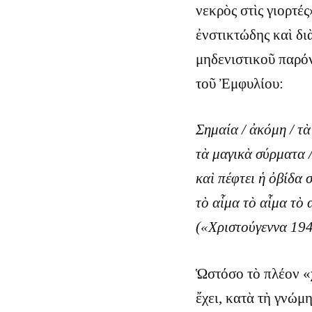
νεκρὸς στὶς γιορτέ
ἐνστικτώδης καὶ δι
μηδενιστικοῦ παρόν
τοῦ Ἐμφυλίου:
Σημαία / ἀκόμη / τ
τὰ μαγικὰ σύρματα /
καὶ πέφτει ἡ ὀβίδα 
τὸ αἷμα τὸ αἷμα τὸ 
(«Χριστούγεννα 19
Ὡστόσο τὸ πλέον «χ
ἔχει, κατὰ τὴ γνώμ