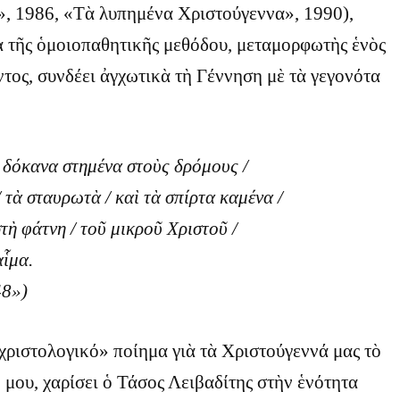
ς», 1986, «Τὰ λυπημένα Χριστούγεννα», 1990),
ὰ τῆς ὁμοιοπαθητικῆς μεθόδου, μεταμορφωτὴς ἑνὸς
τος, συνδέει ἀγχωτικὰ τὴ Γέννηση μὲ τὰ γεγονότα
ὰ δόκανα στημένα στοὺς δρόμους /
 τὰ σταυρωτὰ / καὶ τὰ σπίρτα καμένα /
στὴ φάτνη / τοῦ μικροῦ Χριστοῦ /
αἷμα.
48»)
ριστολογικό» ποίημα γιὰ τὰ Χριστούγεννά μας τὸ
η μου, χαρίσει ὁ Τάσος Λειβαδίτης στὴν ἑνότητα