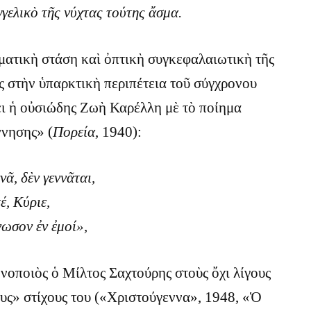
γελικὸ τῆς νύχτας τούτης ἄσμα.
ματικὴ στάση καὶ ὀπτικὴ συγκεφαλαιωτικὴ τῆς
 στὴν ὑπαρκτικὴ περιπέτεια τοῦ σύγχρονου
ι ἡ οὐσιώδης Ζωὴ Καρέλλη μὲ τὸ ποίημα
νησης» (
Πορεία
, 1940):
νᾶ, δὲν γεννᾶται,
έ, Κύριε,
νωσον ἐν ἐμοί»,
νοποιὸς ὁ Μίλτος Σαχτούρης στοὺς ὄχι λίγους
υς» στίχους του («Χριστούγεννα», 1948, «Ὁ