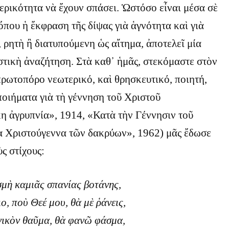
ερικότητα νὰ ἔχουν σπάσει. Ὡστόσο εἶναι μέσα σὲ
 ὅπου ἡ ἔκφραση τῆς δίψας γιὰ ἁγνότητα καὶ γιὰ
ρητὴ ἢ διατυπούμενη ὡς αἴτημα, ἀποτελεῖ μία
τικὴ ἀναζήτηση. Στὰ καθ᾿ ἡμᾶς, στεκόμαστε στὸν
ρωτοπόρο νεωτερικό, καὶ θρησκευτικό, ποιητή,
 ποιήματα γιὰ τὴ γέννηση τοῦ Χριστοῦ
η ἀγρυπνία», 1914, «Κατὰ τὴν Γέννησιν τοῦ
ὰ Χριστούγεννα τῶν δακρύων», 1962) μᾶς ἔδωσε
ς στίχους:
σμὴ καμιᾶς σπανίας βοτάνης,
, ποὺ Θεέ μου, θὰ μὲ ῥάνεις,
νικὸν θαῦμα, θὰ φανῶ φάσμα,