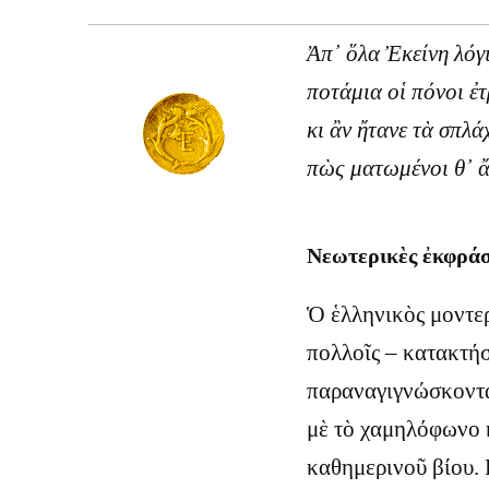
Ἀπ᾿ ὅλα Ἐκείνη λόγ
ποτάμια οἱ πόνοι ἐτ
κι ἂν ἤτανε τὰ σπλά
πὼς ματωμένοι θ᾿ ἄν
Νεωτερικὲς ἐκφράσ
Ὁ ἑλληνικὸς μοντερ
πολλοῖς – κατακτήσ
παραναγιγνώσκονται
μὲ τὸ χαμηλόφωνο 
καθημερινοῦ βίου. 