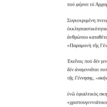
ποὺ φέρνει τὸ Ἀρχαγ
Συγκεκριμένη πνευ
ἐκκλησιαστικότητας
ἀνθρώπου καταθέτε
«Παραμονὴ τῆς Γέν
Ἐκεῖνος ποὺ δὲν γεν
δὲν ἀναγεννᾶται ποτ
τῆς Γέννησης, «σκή
ἐνῶ ἐφιαλτικὸς σκη
«χριστουγεννιάτικο