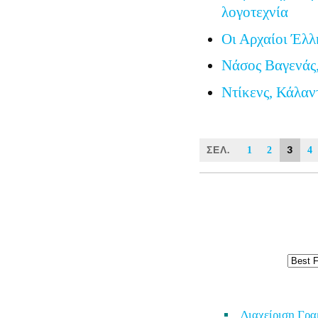
λογοτεχνία
Οι Αρχαίοι Έλλ
Νάσος Βαγενάς,
Ντίκενς, Κάλαν
ΣΕΛ.
3
1
2
4
Διαχείριση Γρ