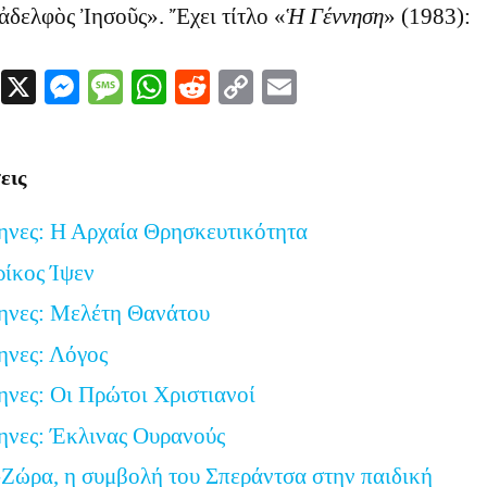
ἀδελφὸς Ἰησοῦς». Ἔχει τίτλο «
Ἡ Γέννηση
» (1983):
Facebook
X
Messenger
Message
WhatsApp
Reddit
Copy
Email
Link
εις
ηνες: Η Αρχαία Θρησκευτικότητα
ρίκος Ίψεν
ηνες: Μελέτη Θανάτου
ηνες: Λόγος
ηνες: Οι Πρώτοι Χριστιανοί
ηνες: Έκλινας Ουρανούς
Ζώρα, η συμβολή του Σπεράντσα στην παιδική