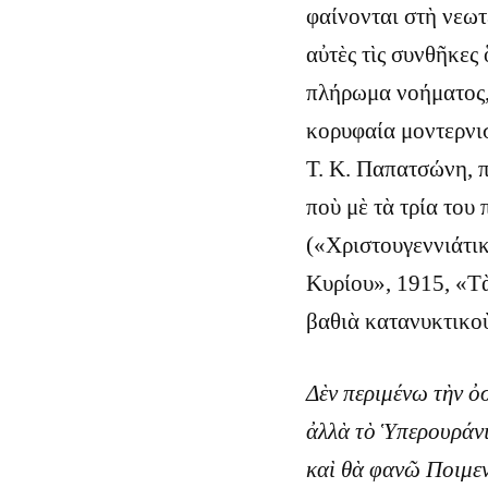
φαίνονται στὴ νεωτ
αὐτὲς τὶς συνθῆκες
πλήρωμα νοήματος, 
κορυφαία μοντερνισ
T. K. Παπατσώνη, π
ποὺ μὲ τὰ τρία του
(«Χριστουγεννιάτικ
Κυρίου», 1915, «Τ
βαθιὰ κατανυκτικοὺ
Δὲν περιμένω τὴν ὀ
ἀλλὰ τὸ Ὑπερουράνιο
καὶ θὰ φανῶ Ποιμε