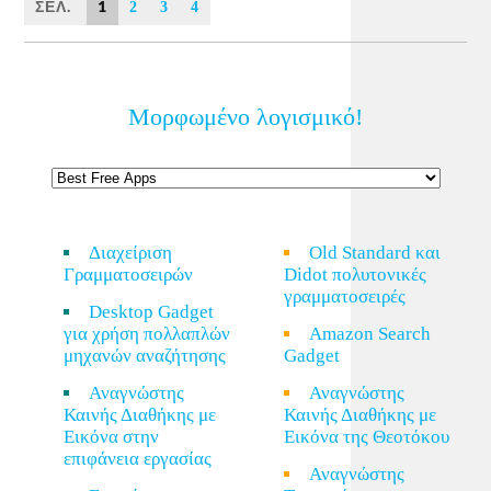
ΣΕΛ.
1
2
3
4
Μορφωμένο λογισμικό!
Διαχείριση
Old Standard και
Γραμματοσειρών
Didot πολυτονικές
γραμματοσειρές
Desktop Gadget
για χρήση πολλαπλών
Amazon Search
μηχανών αναζήτησης
Gadget
Αναγνώστης
Αναγνώστης
Καινής Διαθήκης με
Καινής Διαθήκης με
Εικόνα στην
Εικόνα της Θεοτόκου
επιφάνεια εργασίας
Αναγνώστης