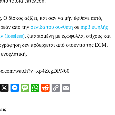
 από τέτοια εκτέλεση.
 Ο δίσκος αξίζει, και σαν να μήν έφθανε αυτό,
ωρεάν από την
σελίδα του συνθέτη
σε
mp3 υψηλής
v (lossless)
, ζιπαρισμένη με εξώφυλλα, στίχους και
ογράφηση δεν πρόερχεται από στούντιο της ECM,
 ενοχλητική.
ube.com/watch?v=xp4ZcgDPN60
Facebook
X
Messenger
Message
WhatsApp
Reddit
Copy
Email
Link
εις