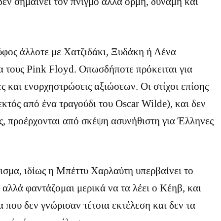
δεν σημαίνει τον πνιγμό αλλά ορμή, δύναμη και
ύφος άλλοτε με Χατζιδάκι, Ξυδάκη ή Λένα
 τους Pink Floyd. Οπωσδήποτε πρόκειται για
ς και ενορχηστρώσεις αξιώσεων. Οι στίχοι επίσης
εκτός από ένα τραγούδι του Oscar Wilde), και δεν
ς, προέρχονται από σκέψη ασυνήθιστη για Έλληνες
ισμα, ιδίως η Μπέττυ Χαρλαύτη υπερβαίνει το
λλά φαντάζομαι μερικά να τα λέει ο Κέηβ, και
α που δεν γνώρισαν τέτοια εκτέλεση και δεν τα