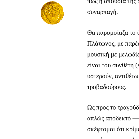
πως η απουσία της 
συναρπαγή.
Θα παρομοίαζα το 
Πλάτωνος, με παρέα
μουσική με μελωδίε
είναι του συνθέτη (
υστερούν, αντιθέτω
τροβαδούρους.
Ως προς το τραγούδ
απλώς αποδεκτό — α
σκέφτομαι ότι κρίμ