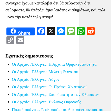
σιγουριὰ ἔχουμε καταλάβει ὅτι θὰ σεβαστοῦν ὅ,τι
σεβόμαστε, θὰ ὑπάρξει ἀμοιβαιότης αἰσθημάτων, καὶ πάλι
μόνο τὴν κατάλληλη στιγμή.
Facebook
X
Messenger
Message
WhatsA
Redd
Share
Copy
Email
Link
Σχετικές δημοσιεύσεις
Οι Αρχαίοι Έλληνες: Η Αρχαία Θρησκευτικότητα
Οι Αρχαίοι Έλληνες: Μελέτη Θανάτου
Οι Αρχαίοι Έλληνες: Λόγος
Οι Αρχαίοι Έλληνες: Οι Πρώτοι Χριστιανοί
Οι Αρχαίοι Έλληνες: Σπουδαιότητα των Κλασικών
Οι Αρχαίοι Έλληνες: Έκλινας Ουρανούς
Παπαδιαμάντης, Ρεμβασμός του Δεκαπενταυγούστου