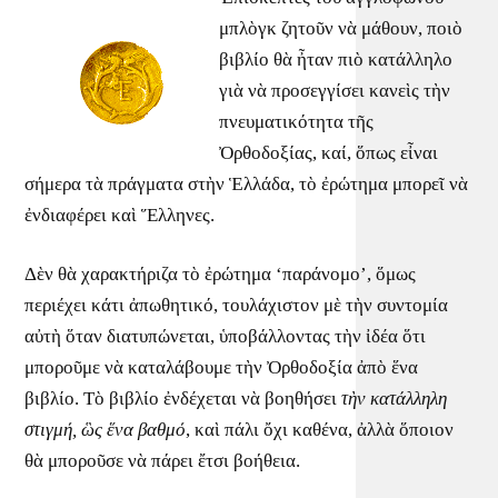
μπλὸγκ ζητοῦν νὰ μάθουν, ποιὸ
βιβλίο θὰ ἦταν πιὸ κατάλληλο
γιὰ νὰ προσεγγίσει κανεὶς τὴν
πνευματικότητα τῆς
Ὀρθοδοξίας, καί, ὅπως εἶναι
σήμερα τὰ πράγματα στὴν Ἑλλάδα, τὸ ἐρώτημα μπορεῖ νὰ
ἐνδιαφέρει καὶ Ἕλληνες.
Δὲν θὰ χαρακτήριζα τὸ ἐρώτημα ‘παράνομο’, ὅμως
περιέχει κάτι ἀπωθητικό, τουλάχιστον μὲ τὴν συντομία
αὐτὴ ὅταν διατυπώνεται, ὑποβάλλοντας τὴν ἰδέα ὅτι
μποροῦμε νὰ καταλάβουμε τὴν Ὀρθοδοξία ἀπὸ ἕνα
βιβλίο. Τὸ βιβλίο ἐνδέχεται νὰ βοηθήσει
τὴν κατάλληλη
στιγμή,
ὣς ἕνα βαθμό
, καὶ πάλι ὄχι καθένα, ἀλλὰ ὅποιον
θὰ μποροῦσε νὰ πάρει ἔτσι βοήθεια.