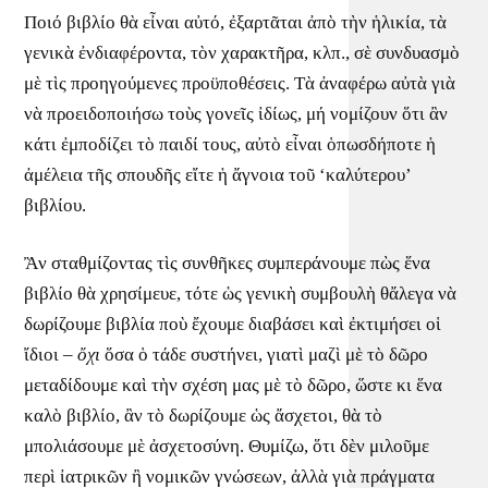
Ποιό βιβλίο θὰ εἶναι αὐτό, ἐξαρτᾶται ἀπὸ τὴν ἡλικία, τὰ
γενικὰ ἐνδιαφέροντα, τὸν χαρακτῆρα, κλπ., σὲ συνδυασμὸ
μὲ τὶς προηγούμενες προϋποθέσεις. Τὰ ἀναφέρω αὐτὰ γιὰ
νὰ προειδοποιήσω τοὺς γονεῖς ἰδίως, μή νομίζουν ὅτι ἂν
κάτι ἐμποδίζει τὸ παιδί τους, αὐτὸ εἶναι ὁπωσδήποτε ἡ
ἀμέλεια τῆς σπουδῆς εἴτε ἡ ἄγνοια τοῦ ‘καλύτερου’
βιβλίου.
Ἂν σταθμίζοντας τὶς συνθῆκες συμπεράνουμε πὼς ἕνα
βιβλίο θὰ χρησίμευε, τότε ὡς γενικὴ συμβουλὴ θἄλεγα νὰ
δωρίζουμε βιβλία ποὺ ἔχουμε διαβάσει καὶ ἐκτιμήσει οἱ
ἴδιοι –
ὄχι
ὅσα ὁ τάδε συστήνει, γιατὶ μαζὶ μὲ τὸ δῶρο
μεταδίδουμε καὶ τὴν σχέση μας μὲ τὸ δῶρο, ὥστε κι ἕνα
καλὸ βιβλίο, ἂν τὸ δωρίζουμε ὡς ἄσχετοι, θὰ τὸ
μπολιάσουμε μὲ ἀσχετοσύνη. Θυμίζω, ὅτι δὲν μιλοῦμε
περὶ ἰατρικῶν ἢ νομικῶν γνώσεων, ἀλλὰ γιὰ πράγματα