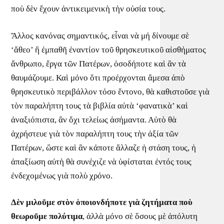
ποὺ δὲν ἔχουν ἀντικειμενικὴ τὴν οὐσία τους.
Ἄλλος κανόνας σημαντικός, εἶναι νὰ μή δίνουμε σὲ
‘ἄθεο’ ἢ ἐμπαθῆ ἐναντίον τοῦ θρησκευτικοῦ αἰσθήματος
ἄνθρωπο, ἔργα τῶν Πατέρων, ὁσοδήποτε καὶ ἂν τὰ
θαυμάζουμε. Καὶ μόνο ὅτι προέρχονται ἄμεσα ἀπὸ
θρησκευτικὸ περιβάλλον τόσο ἔντονο, θὰ καθιστοῦσε γιὰ
τὸν παραλήπτη τους τὰ βιβλία αὐτὰ ‘φανατικὰ’ καὶ
ἀναξιόπιστα, ἂν ὄχι τελείως ἀσήμαντα. Αὐτὸ θὰ
ἀχρήστευε γιὰ τὸν παραλήπτη τους τὴν ἀξία τῶν
Πατέρων, ὥστε καὶ ἂν κάποτε ἄλλαζε ἡ στάση τους, ἡ
ἀπαξίωση αὐτὴ θὰ συνέχιζε νὰ ὑφίσταται ἐντός τους
ἐνδεχομένως γιὰ πολὺ χρόνο.
Δὲν μιλοῦμε στὸν ὁποιονδήποτε γιὰ ζητήματα ποὺ
θεωροῦμε πολύτιμα
, ἀλλὰ μόνο σὲ ὅσους μὲ ἀπόλυτη