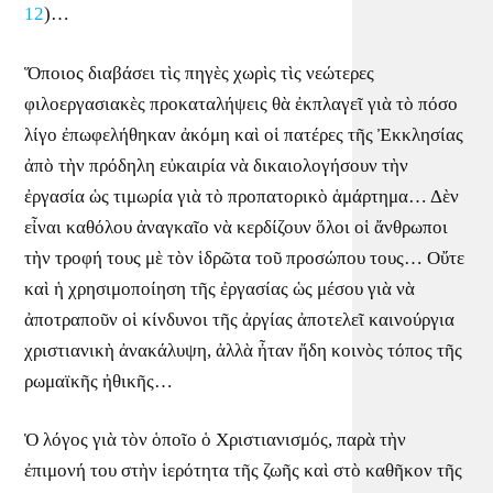
12
)…
Ὅποιος διαβάσει τὶς πηγὲς χωρὶς τὶς νεώτερες
φιλοεργασιακὲς προκαταλήψεις θὰ ἐκπλαγεῖ γιὰ τὸ πόσο
λίγο ἐπωφελήθηκαν ἀκόμη καὶ οἱ πατέρες τῆς Ἐκκλησίας
ἀπὸ τὴν πρόδηλη εὐκαιρία νὰ δικαιολογήσουν τὴν
ἐργασία ὡς τιμωρία γιὰ τὸ προπατορικὸ ἁμάρτημα… Δὲν
εἶναι καθόλου ἀναγκαῖο νὰ κερδίζουν ὅλοι οἱ ἄνθρωποι
τὴν τροφή τους μὲ τὸν ἱδρῶτα τοῦ προσώπου τους… Οὔτε
καὶ ἡ χρησιμοποίηση τῆς ἐργασίας ὡς μέσου γιὰ νὰ
ἀποτραποῦν οἱ κίνδυνοι τῆς ἀργίας ἀποτελεῖ καινούργια
χριστιανικὴ ἀνακάλυψη, ἀλλὰ ἦταν ἤδη κοινὸς τόπος τῆς
ρωμαϊκῆς ἠθικῆς…
Ὁ λόγος γιὰ τὸν ὁποῖο ὁ Χριστιανισμός, παρὰ τὴν
ἐπιμονή του στὴν ἱερότητα τῆς ζωῆς καὶ στὸ καθῆκον τῆς