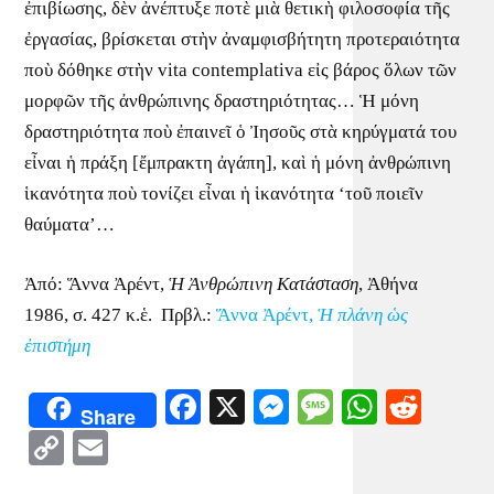
ἐπιβίωσης, δὲν ἀνέπτυξε ποτὲ μιὰ θετικὴ φιλοσοφία τῆς
ἐργασίας, βρίσκεται στὴν ἀναμφισβήτητη προτεραιότητα
ποὺ δόθηκε στὴν vita contemplativa εἰς βάρος ὅλων τῶν
μορφῶν τῆς ἀνθρώπινης δραστηριότητας… Ἡ μόνη
δραστηριότητα ποὺ ἐπαινεῖ ὁ Ἰησοῦς στὰ κηρύγματά του
εἶναι ἡ πράξη [ἔμπρακτη ἀγάπη], καὶ ἡ μόνη ἀνθρώπινη
ἱκανότητα ποὺ τονίζει εἶναι ἡ ἱκανότητα ‘τοῦ ποιεῖν
θαύματα’…
Ἀπό: Ἅννα Ἀρέντ,
Ἡ Ἀνθρώπινη Κατάσταση
, Ἀθήνα
1986, σ. 427 κ.ἑ. Πρβλ.:
Ἅννα Ἀρέντ,
Ἡ πλάνη ὡς
ἐπιστήμη
Facebook
X
Messenger
Message
WhatsA
Redd
Share
Copy
Email
Link