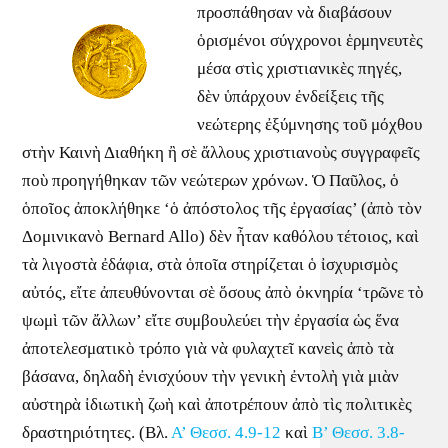
προσπάθησαν νὰ διαβάσουν
ὁρισμένοι σύγχρονοι ἑρμηνευτὲς
μέσα στὶς χριστιανικὲς πηγές,
δὲν ὑπάρχουν ἐνδείξεις τῆς
νεώτερης ἐξύμνησης τοῦ μόχθου
στὴν Καινὴ Διαθήκη ἢ σὲ ἄλλους χριστιανοὺς συγγραφεῖς
ποὺ προηγήθηκαν τῶν νεώτερων χρόνων. Ὁ Παῦλος, ὁ
ὁποῖος ἀποκλήθηκε ‘ὁ ἀπόστολος τῆς ἐργασίας’ (ἀπὸ τὸν
Δομινικανὸ Bernard Allo) δὲν ἦταν καθόλου τέτοιος, καὶ
τὰ λιγοστὰ ἐδάφια, στὰ ὁποῖα στηρίζεται ὁ ἰσχυρισμὸς
αὐτός, εἴτε ἀπευθύνονται σὲ ὅσους ἀπὸ ὀκνηρία ‘τρῶνε τὸ
ψωμὶ τῶν ἄλλων’ εἴτε συμβουλεύει τὴν ἐργασία ὡς ἕνα
ἀποτελεσματικὸ τρόπο γιὰ νὰ φυλαχτεῖ κανεὶς ἀπὸ τὰ
βάσανα, δηλαδὴ ἐνισχύουν τὴν γενικὴ ἐντολὴ γιὰ μιὰν
αὐστηρὰ ἰδιωτικὴ ζωὴ καὶ ἀποτρέπουν ἀπὸ τὶς πολιτικὲς
δραστηριότητες. (Βλ.
Α’ Θεσσ. 4.9-12
καὶ
Β’ Θεσσ. 3.8-