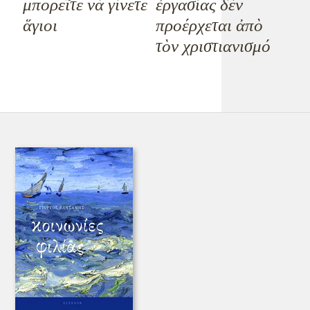
μπορεῖτε νὰ γίνετε
ἐργασίας δὲν
ἅγιοι
προέρχεται ἀπὸ
τὸν χριστιανισμό