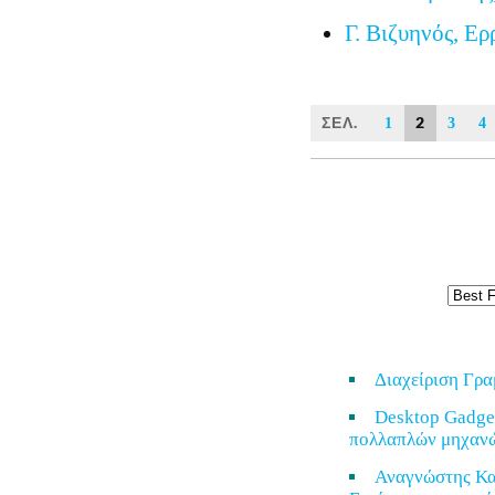
Γ. Βιζυηνός, Ερ
ΣΕΛ.
2
1
3
4
Διαχείριση Γρ
Desktop Gadge
πολλαπλών μηχαν
Αναγνώστης Κα