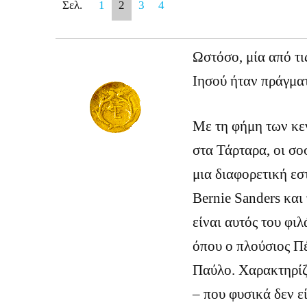
Σελ.
1
2
3
4
Ωστόσο, μία από τι
Ιησού ήταν πράγματ
Με τη φήμη των κε
στα Τάρταρα, οι σο
μια διαφορετική εσ
Bernie Sanders και
είναι αυτός του φι
όπου ο πλούσιος Πέ
Παύλο. Χαρακτηρίζ
– που φυσικά δεν ε