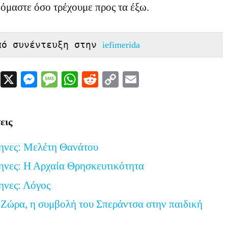
όμαστε όσο τρέχουμε προς τα έξω.
πό συνέντευξη στην 
iefimerida
Facebook
X
Messenger
Message
WhatsApp
Reddit
Copy
Email
Link
εις
ηνες: Μελέτη Θανάτου
ηνες: Η Αρχαία Θρησκευτικότητα
ηνες: Λόγος
Ζώρα, η συμβολή του Σπεράντσα στην παιδική