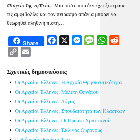
στοιχείο της νηστείας.
Μια πίστη που δεν έχει ξεπεράσει
τις αμφιβολίες και τον πειρασμό σπάνια μπορεί να
θεωρηθεί αληθινή πίστη…
Facebook
X
Messenger
Message
WhatsA
Redd
Share
Copy
Email
Link
Σχετικές δημοσιεύσεις
Οι Αρχαίοι Έλληνες: Η Αρχαία Θρησκευτικότητα
Οι Αρχαίοι Έλληνες: Μελέτη Θανάτου
Οι Αρχαίοι Έλληνες: Λόγος
Οι Αρχαίοι Έλληνες: Σπουδαιότητα των Κλασικών
Οι Αρχαίοι Έλληνες: Οι Πρώτοι Χριστιανοί
Οι Αρχαίοι Έλληνες: Έκλινας Ουρανούς
Γ. Βιζυηνός, Ερρίκος Ίψεν