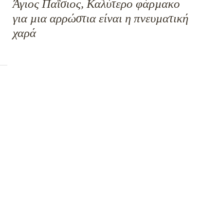
Άγιος Παΐσιος, Καλύτερο φάρµακο
για µια αρρώστια είναι η πνευµατική
χαρά