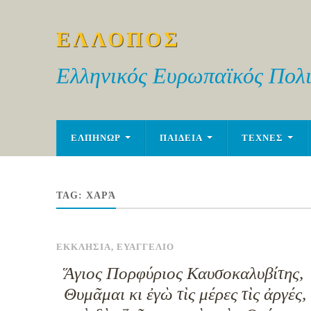
ΕΛΛΟΠΟΣ
Ελληνικός Ευρωπαϊκός Πολι
ΕΛΠΗΝΩΡ
ΠΑΙΔΕΙΑ
ΤΕΧΝΕΣ
TAG:
ΧΑΡΆ
ΕΚΚΛΗΣΙΑ
,
ΕΥΑΓΓΕΛΙΟ
Ἅγιος Πορφύριος Καυσοκαλυβίτης,
Θυμᾶμαι κι ἐγὼ τὶς μέρες τὶς ἀργές,