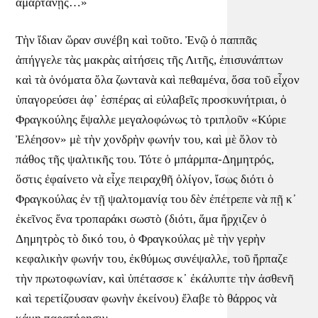
ἁμαρτάνῃς…»
Τὴν ἴδιαν ὥραν συνέβη καὶ τοῦτο. Ἐνῷ ὁ παππᾶς
ἀπήγγελε τὰς μακρὰς αἰτήσεις τῆς Λιτῆς, ἐπισυνάπτων
καὶ τὰ ὀνόματα ὅλα ζωντανὰ καὶ πεθαμένα, ὅσα τοῦ εἶχον
ὑπαγορεύσει ἀφ᾿ ἑσπέρας αἱ εὐλαβεῖς προσκυνήτριαι, ὁ
Φραγκούλης ἔψαλλε μεγαλοφώνως τὸ τριπλοῦν «Κύριε
Ἐλέησον» μὲ τὴν χονδρὴν φωνήν του, καὶ μὲ ὅλον τὸ
πάθος τῆς ψαλτικῆς του. Τότε ὁ μπάρμπα-Δημητρός,
ὅστις ἐφαίνετο νὰ εἶχε πειραχθῆ ὀλίγον, ἴσως διότι ὁ
Φραγκούλας ἐν τῇ ψαλτομανίᾳ του δὲν ἐπέτρεπε νὰ πῇ κ᾿
ἐκεῖνος ἕνα τροπαράκι σωστὸ (διότι, ἅμα ἤρχιζεν ὁ
Δημητρὸς τὸ δικό του, ὁ Φραγκούλας μὲ τὴν γερὴν
κεφαλικὴν φωνήν του, ἐκθύμως συνέψαλλε, τοῦ ἤρπαζε
τὴν πρωτοφωνίαν, καὶ ὑπέτασσε κ᾿ ἐκάλυπτε τὴν ἀσθενῆ
καὶ τερετίζουσαν φωνὴν ἐκείνου) ἔλαβε τὸ θάρρος νὰ