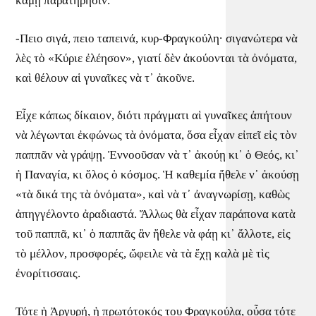
κάμῃ παρατήρησιν.
-Πειο σιγά, πειο ταπεινά, κυρ-Φραγκούλη· σιγανώτερα νὰ
λὲς τὸ «Κύριε ἐλέησον», γιατί δὲν ἀκούονται τὰ ὀνόματα,
καὶ θέλουν αἱ γυναῖκες νὰ τ᾿ ἀκοῦνε.
Εἶχε κάπως δίκαιον, διότι πράγματι αἱ γυναῖκες ἀπήτουν
νὰ λέγωνται ἐκφώνως τὰ ὀνόματα, ὅσα εἶχαν εἰπεῖ εἰς τὸν
παππᾶν νὰ γράψῃ. Ἐννοοῦσαν νὰ τ᾿ ἀκούῃ κι᾿ ὁ Θεός, κι᾿
ἡ Παναγία, κι ὅλος ὁ κόσμος. Ἡ καθεμία ἤθελε ν᾿ ἀκούσῃ
«τὰ δικά της τὰ ὀνόματα», καὶ νὰ τ᾿ ἀναγνωρίσῃ, καθὼς
ἀπηγγέλοντο ἀραδιαστά. Ἄλλως θὰ εἶχαν παράπονα κατὰ
τοῦ παππᾶ, κι᾿ ὁ παππᾶς ἂν ἤθελε νὰ φάῃ κι᾿ ἄλλοτε, εἰς
τὸ μέλλον, προσφορές, ὤφειλε νὰ τὰ ἔχῃ καλὰ μὲ τὶς
ἐνορίτισσαις.
Τότε ἡ Ἀργυρή, ἡ πρωτότοκός του Φραγκούλα, οὖσα τότε