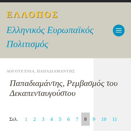
ΕΛΛΟΠΟΣ
Ελληνικός Ευρωπαϊκός
Πολιτισμός
ΛΟΓΟΤΕΧΝΙΑ
,
ΠΑΠΑΔΙΑΜΑΝΤΗΣ
Παπαδιαμάντης, Ρεμβασμός του
Δεκαπενταυγούστου
Σελ.
1
2
3
4
5
6
7
8
9
10
11