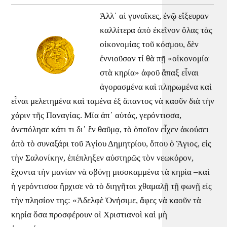
Ἀλλ᾿ αἱ γυναῖκες, ἐνῷ εἴξευραν
καλλίτερα ἀπὸ ἐκεῖνον ὅλας τὰς
οἰκονομίας τοῦ κόσμου, δὲν
ἐννιοῦσαν τί θὰ πῇ «οἰκονομία
στὰ κηρία» ἀφοῦ ἅπαξ εἶναι
ἀγορασμένα καὶ πληρωμένα καὶ
εἶναι μελετημένα καὶ ταμένα ἐξ ἅπαντος νὰ καοῦν διὰ τὴν
χάριν τῆς Παναγίας. Μία ἀπ᾿ αὐτάς, γερόντισσα,
ἀνεπόλησε κάτι τι δι᾿ ἓν θαῦμᾳ, τὸ ὁποῖον εἶχεν ἀκούσει
ἀπὸ τὸ συναξάρι τοῦ Ἁγίου Δημητρίου, ὅπου ὁ Ἅγιος, εἰς
τὴν Σαλονίκην, ἐπέπληξεν αὐστηρῶς τὸν νεωκόρον,
ἔχοντα τὴν μανίαν νὰ σβύνῃ μισοκαμμένα τὰ κηρία –καὶ
ἡ γερόντισσα ἤρχισε νὰ τὸ διηγῆται χθαμαλῇ τῇ φωνῇ εἰς
τὴν πλησίον της: «Ἀδελφὲ Ὀνήσιμε, ἅφες νὰ καοῦν τὰ
κηρία ὅσα προσφέρουν οἱ Χριστιανοὶ καὶ μὴ