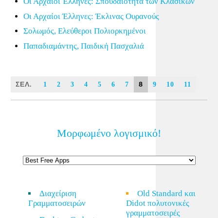
Οι Αρχαίοι Έλληνες: Σπουδαιότητα των Κλασικών
Οι Αρχαίοι Έλληνες: Έκλινας Ουρανούς
Σολωμός, Ελεύθεροι Πολιορκημένοι
Παπαδιαμάντης, Παιδική Πασχαλιά
ΣΕΛ.
8
1
2
3
4
5
6
7
9
10
11
Μορφωμένο λογισμικό!
Διαχείριση
Old Standard και
Γραμματοσειρών
Didot πολυτονικές
γραμματοσειρές