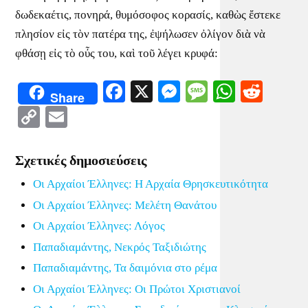
δωδεκαέτις, πονηρά, θυμόσοφος κορασίς, καθὼς ἔστεκε
πλησίον εἰς τὸν πατέρα της, ἐψήλωσεν ὀλίγον διὰ νὰ
φθάσῃ εἰς τὸ οὖς του, καὶ τοῦ λέγει κρυφά:
Facebook
X
Messenger
Message
WhatsA
Redd
Share
Copy
Email
Link
Σχετικές δημοσιεύσεις
Οι Αρχαίοι Έλληνες: Η Αρχαία Θρησκευτικότητα
Οι Αρχαίοι Έλληνες: Μελέτη Θανάτου
Οι Αρχαίοι Έλληνες: Λόγος
Παπαδιαμάντης, Νεκρός Ταξιδιώτης
Παπαδιαμάντης, Τα δαιμόνια στο ρέμα
Οι Αρχαίοι Έλληνες: Οι Πρώτοι Χριστιανοί