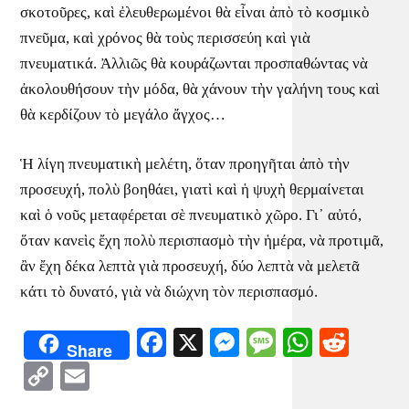
σκοτοῦρες, καὶ ἐλευθερωμένοι θὰ εἶναι ἀπὸ τὸ κοσμικὸ
πνεῦμα, καὶ χρόνος θὰ τοὺς περισσεύη καὶ γιὰ
πνευματικά. Ἀλλιῶς θὰ κουράζωνται προσπαθώντας νὰ
ἀκολουθήσουν τὴν μόδα, θὰ χάνουν τὴν γαλήνη τους καὶ
θὰ κερδίζουν τὸ μεγάλο ἄγχος…
Ἡ λίγη πνευματικὴ μελέτη, ὅταν προηγῆται ἀπὸ τὴν
προσευχή, πολὺ βοηθάει, γιατὶ καὶ ἡ ψυχὴ θερμαίνεται
καὶ ὁ νοῦς μεταφέρεται σὲ πνευματικὸ χῶρο. Γι᾿ αὐτό,
ὅταν κανεὶς ἔχη πολὺ περισπασμὸ τὴν ἡμέρα, νὰ προτιμᾶ,
ἂν ἔχη δέκα λεπτὰ γιὰ προσευχή, δύο λεπτὰ νὰ μελετᾶ
κάτι τὸ δυνατό, γιὰ νὰ διώχνη τὸν περισπασμό.
Facebook
X
Messenger
Message
WhatsA
Redd
Share
Copy
Email
Link