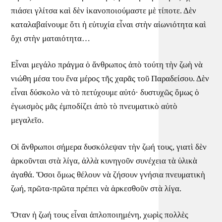
πιάσει γλίτσα καὶ δὲν ἱκανοποιούμαστε μὲ τίποτε. Δὲν
καταλαβαίνουμε ὅτι ἡ εὐτυχία εἶναι στὴν αἰωνιότητα καὶ
ὄχι στὴν ματαιότητα…
Εἶναι μεγάλο πράγμα ὁ ἄνθρωπος ἀπὸ τούτη τὴν ζωὴ νὰ
νιώθη μέσα του ἕνα μέρος τῆς χαρᾶς τοῦ Παραδείσου. Δὲν
εἶναι δύσκολο νὰ τὸ πετύχουμε αὐτό· δυστυχῶς ὅμως ὁ
ἐγωισμὸς μᾶς ἐμποδίζει ἀπὸ τὸ πνευματικὸ αὐτὸ
μεγαλεῖο.
Οἱ ἄνθρωποι σήμερα δυσκόλεψαν τὴν ζωή τους, γιατὶ δὲν
ἀρκοῦνται στὰ λίγα, ἀλλὰ κυνηγοῦν συνέχεια τὰ ὑλικὰ
ἀγαθά. Ὅσοι ὅμως θέλουν νὰ ζήσουν γνήσια πνευματικὴ
ζωή, πρῶτα-πρῶτα πρέπει νὰ ἀρκεσθοῦν στὰ λίγα.
Ὅταν ἡ ζωή τους εἶναι ἁπλοποιημένη, χωρὶς πολλὲς