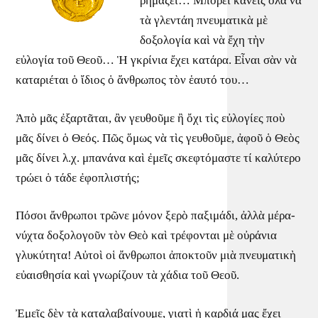
ρημάζει… Μπορεῖ κανεὶς ὅλα νὰ
τὰ γλεντάη πνευματικὰ μὲ
δοξολογία καὶ νὰ ἔχη τὴν
εὐλογία τοῦ Θεοῦ… Ἡ γκρίνια ἔχει κατάρα. Εἶναι σὰν νὰ
καταριέται ὁ ἴδιος ὁ ἄνθρωπος τὸν ἑαυτό του…
Ἀπὸ μᾶς ἐξαρτᾶται, ἂν γευθοῦμε ἢ ὄχι τὶς εὐλογίες ποὺ
μᾶς δίνει ὁ Θεός. Πῶς ὅμως νὰ τὶς γευθοῦμε, ἀφοῦ ὁ Θεὸς
μᾶς δίνει λ.χ. μπανάνα καὶ ἐμεῖς σκεφτόμαστε τί καλύτερο
τρώει ὁ τάδε ἐφοπλιστής;
Πόσοι ἄνθρωποι τρῶνε μόνον ξερὸ παξιμάδι, ἀλλὰ μέρα-
νύχτα δοξολογοῦν τὸν Θεὸ καὶ τρέφονται μὲ οὐράνια
γλυκύτητα! Αὐτοὶ οἱ ἄνθρωποι ἀποκτοῦν μιὰ πνευματικὴ
εὐαισθησία καὶ γνωρίζουν τὰ χάδια τοῦ Θεοῦ.
Ἐμεῖς δὲν τὰ καταλαβαίνουμε, γιατὶ ἡ καρδιά μας ἔχει