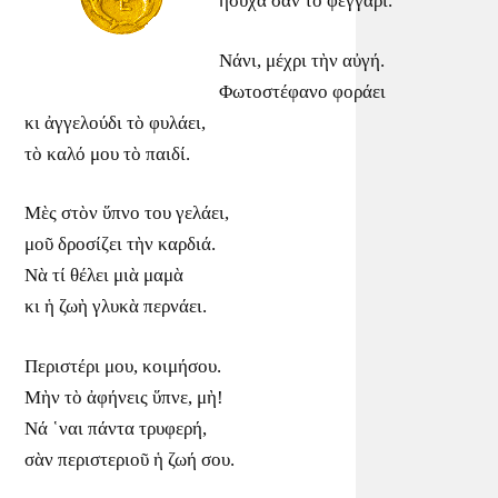
ἥσυχα σὰν τὸ φεγγάρι.
Νάνι, μέχρι τὴν αὐγή.
Φωτοστέφανο φοράει
κι ἀγγελούδι τὸ φυλάει,
τὸ καλό μου τὸ παιδί.
Μὲς στὸν ὕπνο του γελάει,
μοῦ δροσίζει τὴν καρδιά.
Νὰ τί θέλει μιὰ μαμὰ
κι ἡ ζωὴ γλυκὰ περνάει.
Περιστέρι μου, κοιμήσου.
Μὴν τὸ ἀφήνεις ὕπνε, μὴ!
Νά ῾ναι πάντα τρυφερή,
σὰν περιστεριοῦ ἡ ζωή σου.