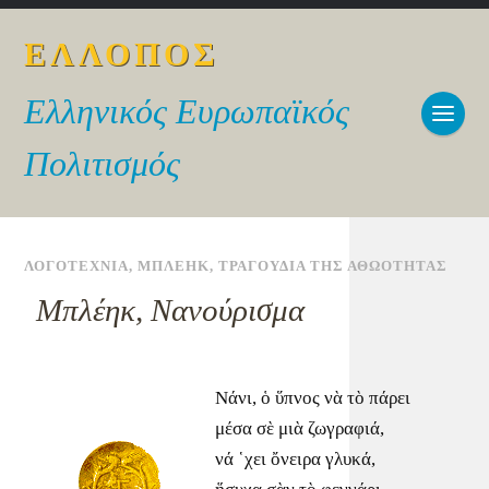
ΕΛΛΟΠΟΣ
Ελληνικός Ευρωπαϊκός
Πολιτισμός
ΛΟΓΟΤΕΧΝΙΑ
,
ΜΠΛΕΗΚ
,
ΤΡΑΓΟΥΔΙΑ ΤΗΣ ΑΘΩΟΤΗΤΑΣ
Μπλέηκ, Νανούρισμα
Νάνι, ὁ ὕπνος νὰ τὸ πάρει
μέσα σὲ μιὰ ζωγραφιά,
νά ῾χει ὄνειρα γλυκά,