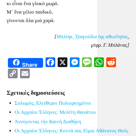
κι εἶναι ἕνα γλυκὸ μωρό.
Μ᾿ ἕνα γέλιο παιδικό,
γίνονται ὅλα μιὰ χαρά.
[
Μπλέηκ, Τραγούδια της αθωότητας
,
μτφρ. Γ. Μπλάνας]
Facebook
X
Messenger
Message
WhatsA
Redd
Share
Copy
Email
Link
Σχετικές δημοσιεύσεις
Σολωμός, Ελεύθεροι Πολιορκημένοι
Οι Αρχαίοι Έλληνες: Μελέτη Θανάτου
Ἀνοίγοντας τὴν Καινὴ Διαθήκη
Οι Αρχαίοι Έλληνες: Κοντά σας Είμαι Αθάνατος Θεός