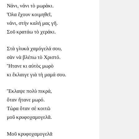
Νάνι, νάνι τὸ μωράκι.
Ὅλα ἔχουν κοιμηθεῖ,
νάνι, στὴν καλή μας γῆ.
Σοῦ κρατάω τὸ χεράκι.
Στὰ γλυκὰ χαμόγελά σου,
σὰν νὰ βλέπω τὸ Χριστό.
Ἤτανε κι αὐτὸς μωρὸ
κι ἔκλαιγε γιὰ τὴ μαμά σου.
Ἔκλαψε πολὺ πικρά,
ὅταν ἤτανε μωρό.
Τὼρα ὅταν σὲ κοιτῶ
μοῦ κρυφοχαμογελᾶ.
Μοῦ κρυφοχαμογελᾶ