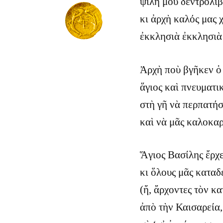
ψιλή μου δεντρολι
κι ἀρχὴ καλός μας 
ἐκκλησιὰ ἐκκλησιὰ 
Ἀρχὴ ποὺ βγῆκεν ὁ
ἅγιος καὶ πνευματι
στὴ γῆ νὰ περπατήσ
καὶ νὰ μᾶς καλοκαρ
Ἅγιος Βασίλης ἔρχε
κι ὅλους μᾶς καταδ
(ἤ, ἄρχοντες τὸν κα
ἀπὸ τὴν Καισαρεία,