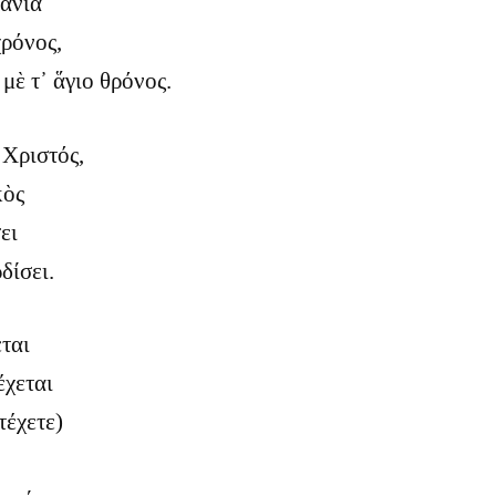
βανιὰ
χρόνος,
μὲ τ᾿ ἅγιο θρόνος.
 Χριστός,
κὸς
ει
δίσει.
ται
έχεται
τέχετε)