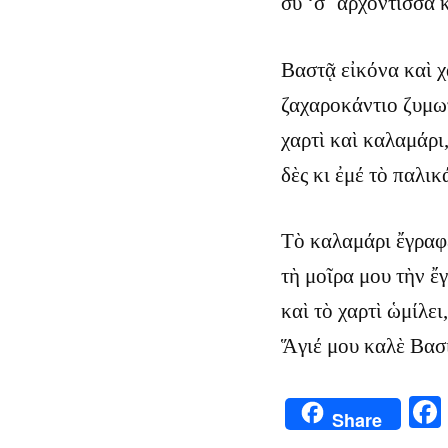
σὺ ‘σ᾿ ἀρχόντισσα 
Βαστᾷ εἰκόνα καὶ χ
ζαχαροκάντιο ζυμω
χαρτὶ καὶ καλαμάρι
δὲς κι ἐμέ τὸ παλικ
Τὸ καλαμάρι ἔγραφ
τὴ μοῖρα μου τὴν ἔ
καὶ τὸ χαρτὶ ὡμίλει,
Ἅγιέ μου καλὲ Βασ
Share