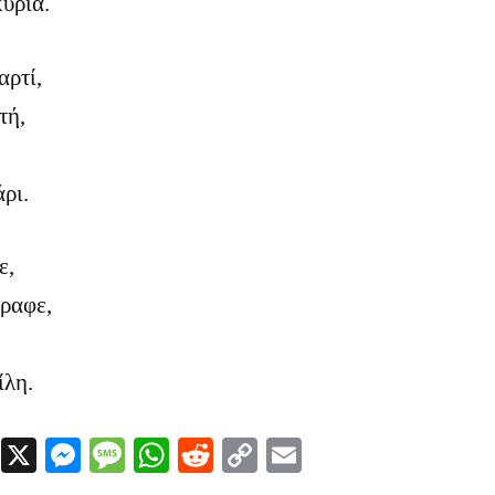
κυρία.
αρτί,
τή,
,
άρι.
ε,
γραφε,
ίλη.
Facebook
X
Messenger
Message
WhatsApp
Reddit
Copy
Email
Link