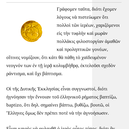
Γράφομεν ταῦτα, διότι ἔχομεν
λόγους νὰ πιστεύωμεν ὅτι
πολλοὶ τῶν ἱερέων, χαριζόμενοι
εἰς τὴν τυφλὴν καὶ μωρὰν
πολλάκις φιλοστοργίαν ἀμαθῶν
καὶ προληπτικῶν γονέων,
οἵτινες νομίζουν, ὅτι κάτι θὰ πάθη τὸ χαϊδευμένον
νεογνόν των ἐν τῇ ἱερᾷ κολυμβήθρᾳ, ἐκτελοῦσι σχεδὸν
ράντισμα, καὶ ὄχι βάπτισμα.
Οἱ τῆς Δυτικῆς Ἐκκλησίας εἶναι συγγνωστοί, διότι
ἠγνόησαν τὴν ἔννοιαν τοῦ ἑλληνικοῦ ρήματος βαπτίζω,
baptizo, ὅτι δηλ. σημαίνει βάπτω, βυθίζω, βουτῶ, οἱ
Ἕλληνες ὅμως δὲν πρέπει ποτὲ νὰ τὴν ἁγνοήσωσιν.
Εἶναι καιρὸς νὰ φυλαχθῆ ὁ ἱερὸς οὖτος τύπος, διότι ἂν