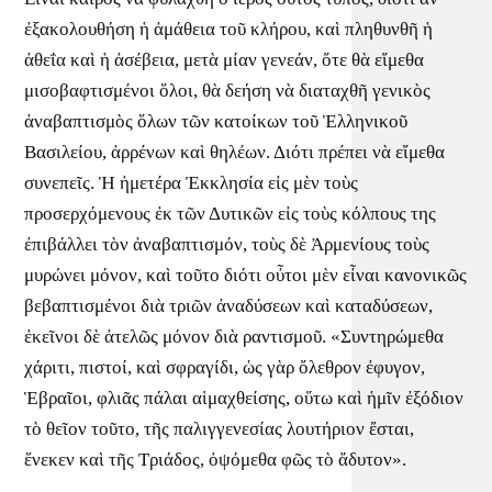
ἐξακολουθήση ἡ ἀμάθεια τοῦ κλήρου, καὶ πληθυνθῆ ἡ
ἀθεΐα καὶ ἡ ἀσέβεια, μετὰ μίαν γενεάν, ὄτε θὰ εἴμεθα
μισοβαφτισμένοι ὅλοι, θὰ δεήση νὰ διαταχθῆ γενικὸς
ἀναβαπτισμὸς ὅλων τῶν κατοίκων τοῦ Ἑλληνικοῦ
Βασιλείου, ἀρρένων καὶ θηλέων. Διότι πρέπει νὰ εἴμεθα
συνεπεῖς. Ἡ ἡμετέρα Ἐκκλησία εἰς μὲν τοὺς
προσερχόμενους ἐκ τῶν Δυτικῶν εἰς τοὺς κόλπους της
ἐπιβάλλει τὸν ἀναβαπτισμόν, τοὺς δὲ Ἀρμενίους τοὺς
μυρώνει μόνον, καὶ τοῦτο διότι οὖτοι μὲν εἶναι κανονικῶς
βεβαπτισμένοι διὰ τριῶν ἀναδύσεων καὶ καταδύσεων,
ἐκεῖνοι δὲ ἀτελῶς μόνον διὰ ραντισμοῦ. «Συντηρώμεθα
χάριτι, πιστοί, καὶ σφραγίδι, ὡς γὰρ ὄλεθρον ἐφυγον,
Ἑβραῖοι, φλιᾶς πάλαι αἱμαχθείσης, οὕτω καὶ ἡμῖν ἐξόδιον
τὸ θεῖον τοῦτο, τῆς παλιγγενεσίας λουτήριον ἔσται,
ἕνεκεν καὶ τῆς Τριάδος, ὀψόμεθα φῶς τὸ ἄδυτον».