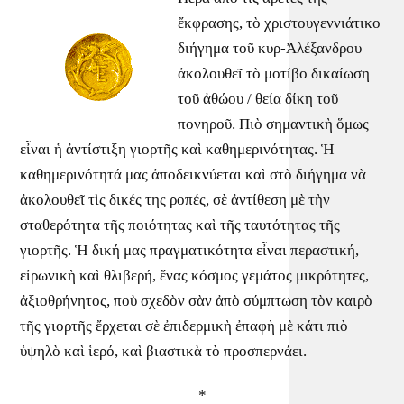
ἔκφρασης, τὸ χριστουγεννιάτικο
διήγημα τοῦ κυρ-Ἀλέξανδρου
ἀκολουθεῖ τὸ μοτίβο δικαίωση
τοῦ ἀθώου / θεία δίκη τοῦ
πονηροῦ. Πιὸ σημαντικὴ ὅμως
εἶναι ἡ ἀντίστιξη γιορτῆς καὶ καθημερινότητας. Ἡ
καθημερινότητά μας ἀποδεικνύεται καὶ στὸ διήγημα νὰ
ἀκολουθεῖ τὶς δικές της ροπές, σὲ ἀντίθεση μὲ τὴν
σταθερότητα τῆς ποιότητας καὶ τῆς ταυτότητας τῆς
γιορτῆς. Ἡ δική μας πραγματικότητα εἶναι περαστική,
εἰρωνικὴ καὶ θλιβερή, ἕνας κόσμος γεμάτος μικρότητες,
ἀξιοθρήνητος, ποὺ σχεδὸν σὰν ἀπὸ σύμπτωση τὸν καιρὸ
τῆς γιορτῆς ἔρχεται σὲ ἐπιδερμικὴ ἐπαφὴ μὲ κάτι πιὸ
ὑψηλὸ καὶ ἱερό, καὶ βιαστικὰ τὸ προσπερνάει.
*