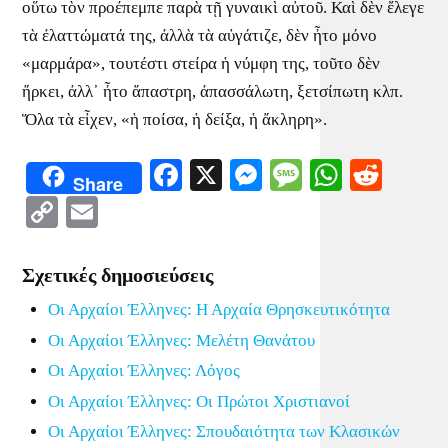
οὕτω τὸν προέπεμπε παρὰ τῇ γυναικὶ αὐτοῦ. Καὶ δὲν ἔλεγε
τὰ ἐλαττώματά της, ἀλλὰ τὰ αὐγάτιζε, δὲν ἦτο μόνο
«μαρμάρα», τουτέστι στείρα ἡ νύμφη της, τοῦτο δὲν
ἤρκει, ἀλλ᾿ ἦτο ἄπαστρη, ἀπασσάλωτη, ξετσίπωτη κλπ.
Ὅλα τὰ εἶχεν, «ἡ ποίσα, ἡ δείξα, ἡ ἄκληρη».
Facebook
X
Messenger
Message
WhatsA
Redd
Share
Copy
Email
Link
Σχετικές δημοσιεύσεις
Οι Αρχαίοι Έλληνες: Η Αρχαία Θρησκευτικότητα
Οι Αρχαίοι Έλληνες: Μελέτη Θανάτου
Οι Αρχαίοι Έλληνες: Λόγος
Οι Αρχαίοι Έλληνες: Οι Πρώτοι Χριστιανοί
Οι Αρχαίοι Έλληνες: Σπουδαιότητα των Κλασικών