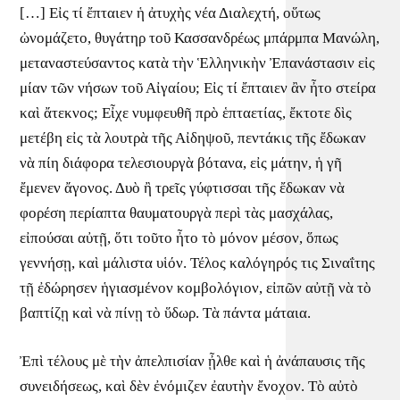
[…] Εἰς τί ἔπταιεν ἡ ἀτυχὴς νέα Διαλεχτή, οὕτως
ὠνομάζετο, θυγάτηρ τοῦ Κασσανδρέως μπάρμπα Μανώλη,
μεταναστεύσαντος κατὰ τὴν Ἑλληνικὴν Ἐπανάστασιν εἰς
μίαν τῶν νήσων τοῦ Αἰγαίου; Εἰς τί ἔπταιεν ἂν ἦτο στείρα
καὶ ἄτεκνος; Εἶχε νυμφευθῆ πρὸ ἑπταετίας, ἔκτοτε δὶς
μετέβη εἰς τὰ λουτρὰ τῆς Αἰδηψοῦ, πεντάκις τῆς ἔδωκαν
νὰ πίη διάφορα τελεσιουργὰ βότανα, εἰς μάτην, ἡ γῆ
ἔμενεν ἄγονος. Δυὸ ἢ τρεῖς γύφτισσαι τῆς ἔδωκαν νὰ
φορέση περίαπτα θαυματουργὰ περὶ τὰς μασχάλας,
εἰπούσαι αὐτῇ, ὅτι τοῦτο ἦτο τὸ μόνον μέσον, ὅπως
γεννήσῃ, καὶ μάλιστα υἱόν. Τέλος καλόγηρός τις Σιναΐτης
τῇ ἐδώρησεν ἡγιασμένον κομβολόγιον, εἰπῶν αὐτῇ νὰ τὸ
βαπτίζῃ καὶ νὰ πίνῃ τὸ ὕδωρ. Τὰ πάντα μάταια.
Ἐπὶ τέλους μὲ τὴν ἀπελπισίαν ᾖλθε καὶ ἡ ἀνάπαυσις τῆς
συνειδήσεως, καὶ δὲν ἐνόμιζεν ἐαυτὴν ἔνοχον. Τὸ αὐτὸ