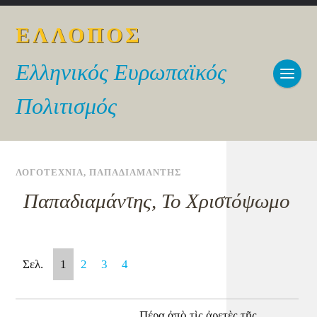
ΕΛΛΟΠΟΣ
Ελληνικός Ευρωπαϊκός
Πολιτισμός
ΛΟΓΟΤΕΧΝΙΑ
,
ΠΑΠΑΔΙΑΜΑΝΤΗΣ
Παπαδιαμάντης, Το Χριστόψωμο
Σελ.
1
2
3
4
Πέρα ἀπὸ τὶς ἀρετὲς τῆς