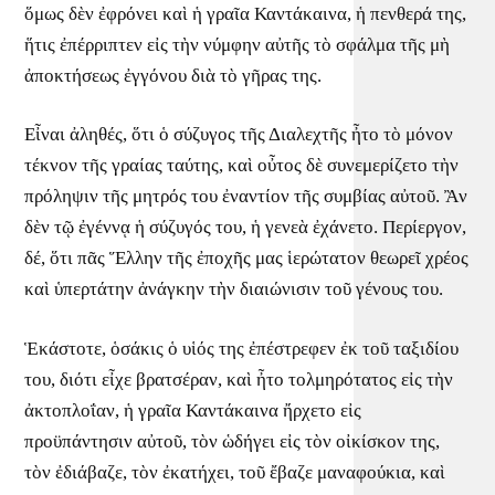
ὅμως δὲν ἐφρόνει καὶ ἡ γραῖα Καντάκαινα, ἡ πενθερά της,
ἥτις ἐπέρριπτεν εἰς τὴν νύμφην αὐτῆς τὸ σφάλμα τῆς μὴ
ἀποκτήσεως ἐγγόνου διὰ τὸ γῆρας της.
Εἶναι ἀληθές, ὅτι ὁ σύζυγος τῆς Διαλεχτῆς ἦτο τὸ μόνον
τέκνον τῆς γραίας ταύτης, καὶ οὖτος δὲ συνεμερίζετο τὴν
πρόληψιν τῆς μητρός του ἐναντίον τῆς συμβίας αὐτοῦ. Ἂν
δὲν τῷ ἐγέννᾳ ἡ σύζυγός του, ἡ γενεὰ ἐχάνετο. Περίεργον,
δέ, ὅτι πᾶς Ἕλλην τῆς ἐποχῆς μας ἱερώτατον θεωρεῖ χρέος
καὶ ὑπερτάτην ἀνάγκην τὴν διαιώνισιν τοῦ γένους του.
Ἑκάστοτε, ὁσάκις ὁ υἱός της ἐπέστρεφεν ἐκ τοῦ ταξιδίου
του, διότι εἶχε βρατσέραν, καὶ ἦτο τολμηρότατος εἰς τὴν
ἀκτοπλοΐαν, ἡ γραῖα Καντάκαινα ἤρχετο εἰς
προϋπάντησιν αὐτοῦ, τὸν ὡδήγει εἰς τὸν οἰκίσκον της,
τὸν ἐδιάβαζε, τὸν ἐκατήχει, τοῦ ἔβαζε μαναφούκια, καὶ