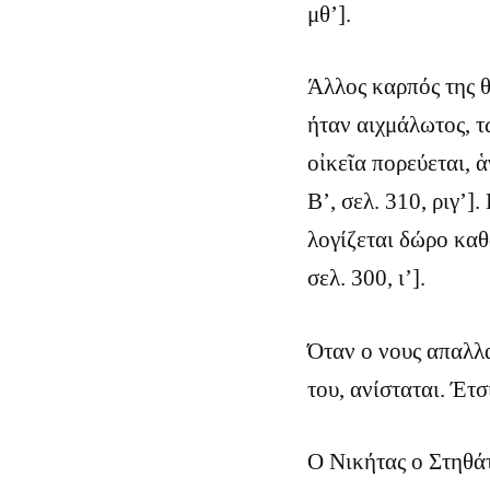
μθ’].
Άλλος καρπός της θ
ήταν αιχμάλωτος, τ
οἰκεῖα πορεύεται,
Β’, σελ. 310, ριγ’]
λογίζεται δώρο κα
σελ. 300, ι’].
Όταν ο νους απαλλ
του, ανίσταται. Έτσ
Ο Νικήτας ο Στηθά