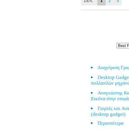
ΣΕΛ.
1
2
3
Διαχείριση Γρ
Desktop Gadge
πολλαπλών μηχαν
Αναγνώστης Κα
Εικόνα στην επιφά
Γιορτές και Α
(desktop gadget)
Περισσότερ