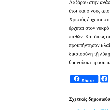
Λαζάρου στην ανάσ
έτσι και ο νους απ
Χριστός έρχεται στ
έρχεται στον νεκρό
παθών. Και όπως ο
προϋπήντησαν κλαίο
δικαιοσύνη τῇ λύπῃ
θρηνοῦσαι προσυπα
Share
Σχετικές δημοσιεύσ