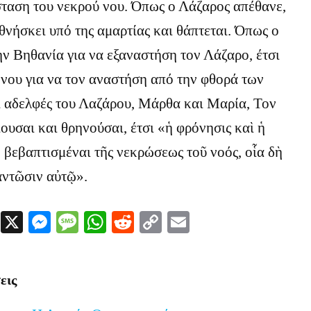
ταση του νεκρού νου. Όπως ο Λάζαρος απέθανε,
οθνήσκει υπό της αμαρτίας και θάπτεται. Όπως ο
ην Βηθανία για να εξαναστήση τον Λάζαρο, έτσι
 νου για να τον αναστήση από την φθορά των
ι αδελφές του Λαζάρου, Μάρθα και Μαρία, Τον
υσαι και θρηνούσαι, έτσι «ἡ φρόνησις καὶ ἡ
 βεβαπτισμέναι τῆς νεκρώσεως τοῦ νοός, οἷα δὴ
ντῶσιν αὐτῷ».
Facebook
X
Messenger
Message
WhatsApp
Reddit
Copy
Email
Link
εις