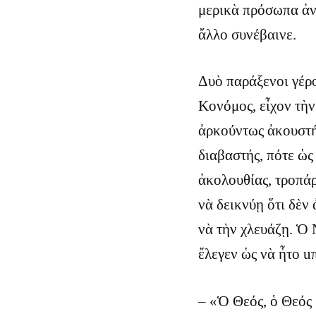
μερικὰ πρόσωπα ἀνδ
ἄλλο συνέβαινε.
Δυὸ παράξενοι γέρο
Κονόμος, εἶχον τὴν
ἀρκούντως ἀκουστήν
διαβαστής, πότε ὡς
ἀκολουθίας, τροπάρ
νὰ δεικνύῃ ὅτι δὲν
νὰ τὴν χλευάζῃ. Ὁ 
ἔλεγεν ὡς νὰ ἦτο u
– «Ὁ Θεός, ὁ Θεός 