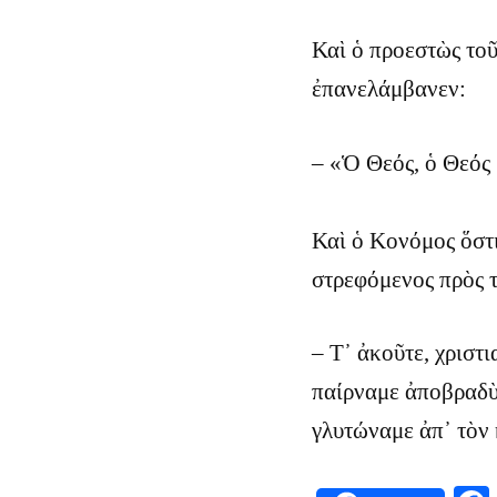
Καὶ ὁ προεστὼς τοῦ
ἐπανελάμβανεν:
– «Ὁ Θεός, ὁ Θεός 
Καὶ ὁ Κονόμος ὅστι
στρεφόμενος πρὸς τ
– Τ᾿ ἀκοῦτε, χριστ
παίρναμε ἀποβραδὺς
γλυτώναμε ἀπ᾿ τὸν 