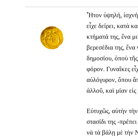
Ἦτον ὑψηλή, ἰσχνή,
εἶχε δείρει, κατὰ κ
κτήματά της, ἕνα μ
βερεσέδια της, ἕνα
δημοσίου, ὁποὺ τῆς 
φόρον. Γυναῖκες εἶχ
αὐλόγυρον, ὅπου ἅπ
ἀλλοῦ, καὶ μίαν εἰς
Εὐτυχῶς, αὐτὴν τὴν 
στασίδι της -πρέπει
νὰ τὰ βάλῃ μὲ τὴν 