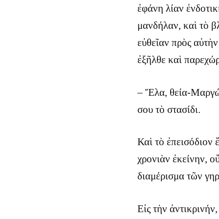
ἐφάνη λίαν ἐνδοτικ
μανδήλαν, καὶ τὸ β
εὐθεῖαν πρὸς αὐτὴν 
ἐξῆλθε καὶ παρεχώρ
– Ἔλα, θεία-Μαργώ,
σου τὸ στασίδι.
Καὶ τὸ ἐπεισόδιον 
χρονιὰν ἐκείνην, ο
διαμέρισμα τῶν γη
Εἰς τὴν ἀντικρινήν