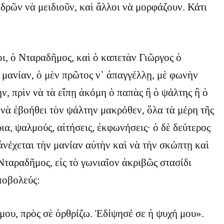
ρῶν νὰ μειδιοῦν, καὶ ἄλλοι νὰ μορφάζουν. Κάτι
ι, ὁ Νταραδῆμος, καὶ ὁ καπετὰν Γιῶργος ὁ
 μανίαν, ὁ μὲν πρῶτος ν᾿ ἀπαγγέλλῃ, μὲ φωνὴν
, πρὶν νὰ τὰ εἴπῃ ἀκόμη ὁ παπὰς ἢ ὁ ψάλτης ἢ ὁ
 νὰ ἐβοήθει τὸν ψάλτην μακρόθεν, ὅλα τὰ μέρη τῆς
ια, ψαλμούς, αἰτήσεις, ἐκφωνήσεις· ὁ δὲ δεύτερος
 ἀνέχεται τὴν μανίαν αὐτὴν καὶ νὰ τὴν σκώπτῃ καὶ
Νταραδῆμος, εἰς τὸ γωνιαῖον ἀκριβῶς στασίδι
ποβολεύς:
μου, πρὸς σὲ ὀρθρίζω. Ἐδίψησέ σε ἡ ψυχή μου».