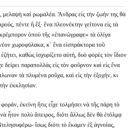
 μελαψὴ καὶ ρωμαλέα. Ἄνδρας εἰς τὴν ζωήν της θὰ
αιρούς, πέντε ἢ ἕξ· ἕνα πλεονέκτην γείτονα εἰς τὰ
ικρέμπορον ὁποὺ τῆς «ἐπανώγραφε» τὰ ὀλίγα
 νέον χωροφύλακα, κ᾿ ἕνα εἰσπράκτορα τοῦ
ἐζήτει, καθὼς ἰσχυρίζετο αὐτή, δυὸ φορὲς τὸν ἴδιον
ε δείρει παραπολλὰς εἰς τὸν φοῦρνον καὶ εἰς ἕνα
λωναν τὰ πλυμένα ροῦχα, καὶ εἰς τὴν ἐξοχήν, κι
 τὴν ἐκκλησίαν.
φοράν, ἐκείνη ἥτις εἶχε τολμήσει νὰ τῆς πάρη τὸ
 νὰ ἦτον πολὺ ἄπειρος, διότι ἄλλως δὲν θὰ ἐτόλμᾳ
Ντελησυφέρω- ἴσως διότι τὸ ἔκαμεν ἐξ ἀγνοίας,