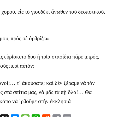
 χοροῦ, εἰς τὸ γιουδέκι ἄνωθεν τοῦ δεσποτικοῦ,
μου, πρὸς σὲ ὀρθρίζω».
ς εὑρίσκετο δυὸ ἢ τρία στασίδια πᾶρε μπρός,
οὺς περὶ αὐτόν:
ιανοί;… τ᾿ ἀκούσατε; καὶ δὲν ξέραμε νὰ τὸν
 στὰ σπίτια μας, νὰ μᾶς τὰ πῇ ὅλα!… Θὰ
κόπο νὰ ῾ρθοῦμε στὴν ἐκκλησιά.