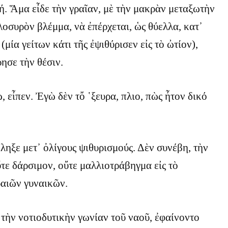
ή. Ἅμα εἶδε τὴν γραῖαν, μὲ τὴν μακρὰν μεταξωτὴν
λοσυρὸν βλέμμα, νὰ ἐπέρχεται, ὡς θύελλα, κατ᾿
(μία γείτων κάτι τῆς ἐψιθύρισεν εἰς τὸ ὠτίον),
ησε τὴν θέσιν.
 εἶπεν. Ἐγὼ δὲν τὄ ῾ξευρα, πλιο, πὼς ἦτον δικό
ἔληξε μετ᾿ ὀλίγους ψιθυρισμούς. Δὲν συνέβη, τὴν
ὔτε δάρσιμον, οὔτε μαλλιοτράβηγμα εἰς τὸ
ραιῶν γυναικῶν.
, τὴν νοτιοδυτικὴν γωνίαν τοῦ ναοῦ, ἐφαίνοντο