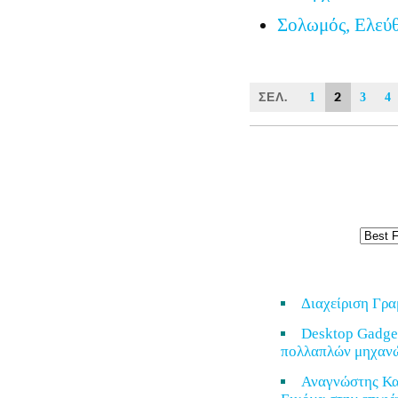
Σολωμός, Ελεύ
ΣΕΛ.
2
1
3
4
Διαχείριση Γρ
Desktop Gadge
πολλαπλών μηχαν
Αναγνώστης Κα