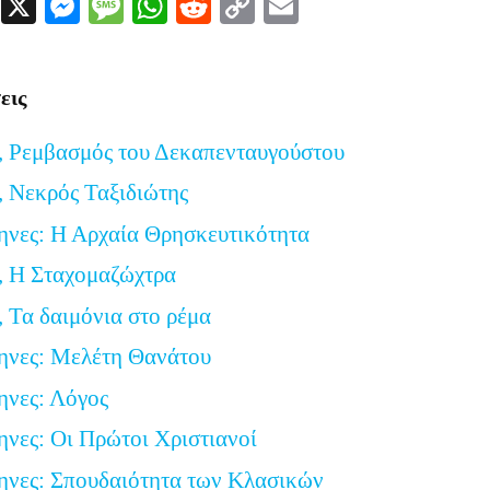
Facebook
X
Messenger
Message
WhatsApp
Reddit
Copy
Email
Link
εις
, Ρεμβασμός του Δεκαπενταυγούστου
 Νεκρός Ταξιδιώτης
ηνες: Η Αρχαία Θρησκευτικότητα
, Η Σταχομαζώχτρα
 Τα δαιμόνια στο ρέμα
ηνες: Μελέτη Θανάτου
ηνες: Λόγος
ηνες: Οι Πρώτοι Χριστιανοί
ηνες: Σπουδαιότητα των Κλασικών