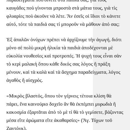
καυγάδες ποὺ γίνονται μπροστὰ στὰ μάτια τους, γιὰ τὶς
φλυαρίες ποὺ ἀκοῦνε νὰ λέτε. Ἂν ἐσεῖς οἱ ἴδιοι τὸ κάνετε
αὐτό, τότε τὰ παιδιά σας τί μποροῦν νὰ μάθουν ἀπό σας;
Ἐξ ἁπαλῶν ὀνύχων πρέπει νὰ ἀρχίζουμε τὴν ἀγωγή, διότι
μόνο σὲ πολὺ μικρὴ ἡλικία τὰ παιδιὰ ἀποδέχονται μὲ
εὐκολία νουθεσίες καὶ προτροπές. Ἡ ψυχή τους εἶναι σὰν
τὸ κερὶ μαλακὴ ὅπου κάθε δικός σας λόγος ἢ πράξη
μένουν, καὶ τὰ καλὰ καὶ τὰ ἄσχημα παραδείγματα, λόγος
ἀγαθὸς ἢ αἰσχρός.
«Μικρὸς βλαστός, ὅπου τὸν γέρνεις τέτοια κλίση θὰ
πάρει, ἕνα καινούριο δοχεῖο ἂν θὰ ἐκπέμπει μυρωδιὰ ἢ
κακοσμία ἐξαρτᾶται ἀπὸ τὸ μὲ τί θὰ τὸ γεμίσετε, βάζοντας
μέσα εἴτε ἀρώματα εἴτε ἀκαθαρσίες» (Ἅγ. Τύχων τοῦ
Ζαντόνκ).