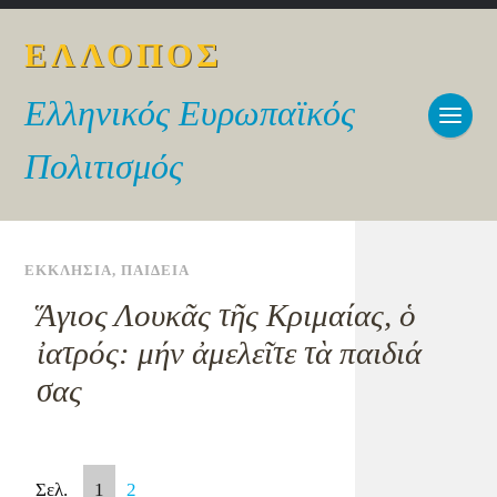
ΕΛΛΟΠΟΣ
Ελληνικός Ευρωπαϊκός
Πολιτισμός
ΕΚΚΛΗΣΙΑ
,
ΠΑΙΔΕΙΑ
Ἅγιος Λουκᾶς τῆς Κριμαίας, ὁ
ἰατρός: μήν ἀμελεῖτε τὰ παιδιά
σας
Σελ.
1
2