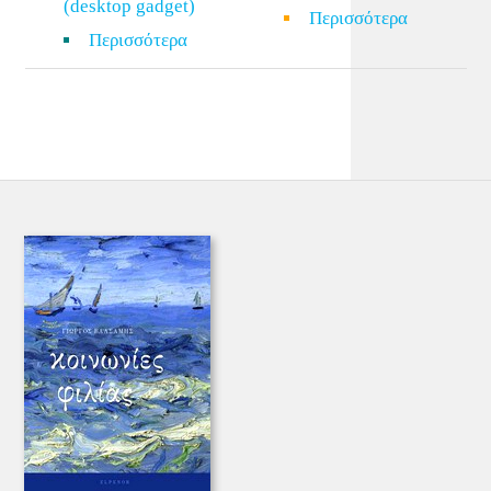
(desktop gadget)
Περισσότερα
Περισσότερα