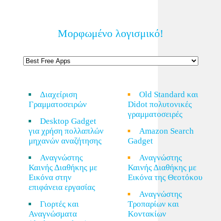
Μορφωμένο λογισμικό!
Διαχείριση
Old Standard και
Γραμματοσειρών
Didot πολυτονικές
γραμματοσειρές
Desktop Gadget
για χρήση πολλαπλών
Amazon Search
μηχανών αναζήτησης
Gadget
Αναγνώστης
Αναγνώστης
Καινής Διαθήκης με
Καινής Διαθήκης με
Εικόνα στην
Εικόνα της Θεοτόκου
επιφάνεια εργασίας
Αναγνώστης
Γιορτές και
Τροπαρίων και
Αναγνώσματα
Κοντακίων