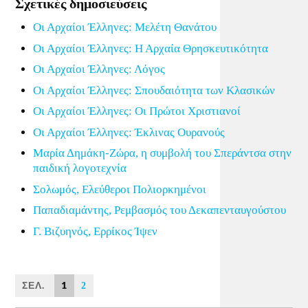
Σχετικές δημοσιεύσεις
Οι Αρχαίοι Έλληνες: Μελέτη Θανάτου
Οι Αρχαίοι Έλληνες: Η Αρχαία Θρησκευτικότητα
Οι Αρχαίοι Έλληνες: Λόγος
Οι Αρχαίοι Έλληνες: Σπουδαιότητα των Κλασικών
Οι Αρχαίοι Έλληνες: Οι Πρώτοι Χριστιανοί
Οι Αρχαίοι Έλληνες: Έκλινας Ουρανούς
Μαρία Δημάκη-Ζώρα, η συμβολή του Σπεράντσα στην
παιδική λογοτεχνία
Σολωμός, Ελεύθεροι Πολιορκημένοι
Παπαδιαμάντης, Ρεμβασμός του Δεκαπενταυγούστου
Γ. Βιζυηνός, Ερρίκος Ίψεν
ΣΕΛ.
1
2