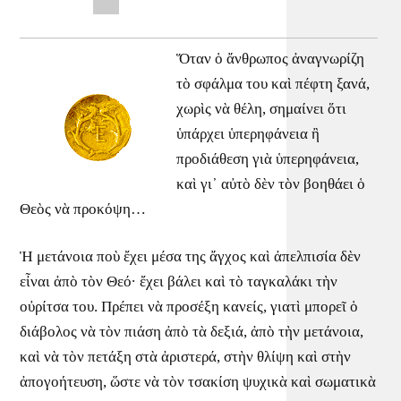
Ὅταν ὁ ἄνθρωπος ἀναγνωρίζη
τὸ σφάλμα του καὶ πέφτη ξανά,
χωρὶς νὰ θέλη, σημαίνει ὅτι
ὑπάρχει ὑπερηφάνεια ἢ
προδιάθεση γιὰ ὑπερηφάνεια,
καὶ γι᾿ αὐτὸ δὲν τὸν βοηθάει ὁ
Θεὸς νὰ προκόψη…
Ἡ μετάνοια ποὺ ἔχει μέσα της ἄγχος καὶ ἀπελπισία δὲν
εἶναι ἀπὸ τὸν Θεό· ἔχει βάλει καὶ τὸ ταγκαλάκι τὴν
οὐρίτσα του. Πρέπει νὰ προσέξη κανείς, γιατὶ μπορεῖ ὁ
διάβολος νὰ τὸν πιάση ἀπὸ τὰ δεξιά, ἀπὸ τὴν μετάνοια,
καὶ νὰ τὸν πετάξη στὰ ἀριστερά, στὴν θλίψη καὶ στὴν
ἀπογοήτευση, ὥστε νὰ τὸν τσακίση ψυχικὰ καὶ σωματικὰ