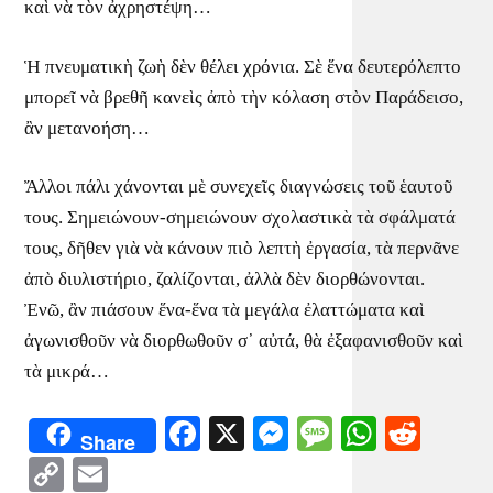
καὶ νὰ τὸν ἀχρηστέψη…
Ἡ πνευματικὴ ζωὴ δὲν θέλει χρόνια. Σὲ ἕνα δευτερόλεπτο
μπορεῖ νὰ βρεθῆ κανεὶς ἀπὸ τὴν κόλαση στὸν Παράδεισο,
ἂν μετανοήση…
Ἄλλοι πάλι χάνονται μὲ συνεχεῖς διαγνώσεις τοῦ ἑαυτοῦ
τους. Σημειώνουν-σημειώνουν σχολαστικὰ τὰ σφάλματά
τους, δῆθεν γιὰ νὰ κάνουν πιὸ λεπτὴ ἐργασία, τὰ περνᾶνε
ἀπὸ διυλιστήριο, ζαλίζονται, ἀλλὰ δὲν διορθώνονται.
Ἐνῶ, ἂν πιάσουν ἕνα-ἕνα τὰ μεγάλα ἐλαττώματα καὶ
ἀγωνισθοῦν νὰ διορθωθοῦν σ᾿ αὐτά, θὰ ἐξαφανισθοῦν καὶ
τὰ μικρά…
Facebook
X
Messenger
Message
WhatsA
Redd
Share
Copy
Email