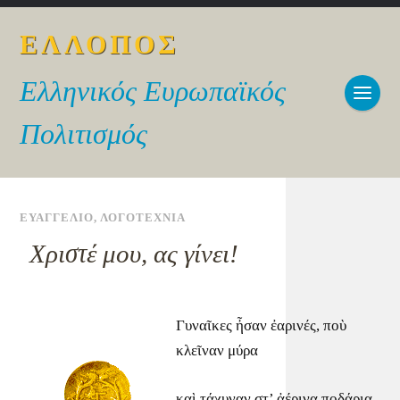
ΕΛΛΟΠΟΣ
Ελληνικός Ευρωπαϊκός
Πολιτισμός
ΕΥΑΓΓΕΛΙΟ
,
ΛΟΓΟΤΕΧΝΙΑ
Χριστέ μου, ας γίνει!
Γυναῖκες ἦσαν ἐαρινές, ποὺ
κλεῖναν μύρα
καὶ τάχυναν στ’ ἀέρινα ποδάρια,