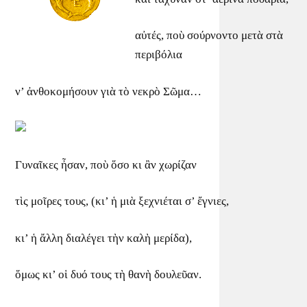
αὐτές, ποὺ σούρνοντο μετὰ στὰ
περιβόλια
ν’ ἀνθοκομήσουν γιὰ τὸ νεκρὸ Σῶμα…
Γυναῖκες ἦσαν, ποὺ ὅσο κι ἂν χωρίζαν
τὶς μοῖρες τους, (κι’ ἡ μιὰ ξεχνιέται σ’ ἔγνιες,
κι’ ἡ ἄλλη διαλέγει τὴν καλὴ μερίδα),
ὅμως κι’ οἱ δυό τους τὴ θανὴ δουλεῦαν.