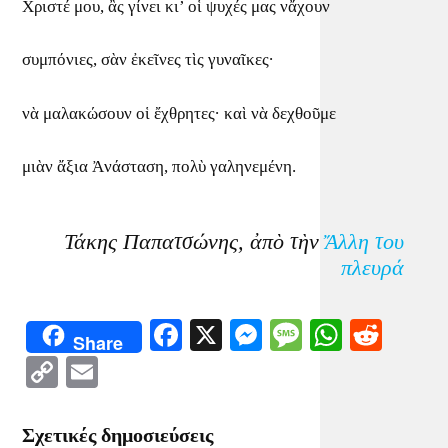
Χριστέ μου, ἂς γίνει κι’ οἱ ψυχές μας νἄχουν
συμπόνιες, σὰν ἐκεῖνες τὶς γυναῖκες·
νὰ μαλακώσουν οἱ ἔχθρητες· καὶ νὰ δεχθοῦμε
μιὰν ἄξια Ἀνάσταση, πολὺ γαληνεμένη.
Τάκης Παπατσώνης, ἀπὸ τὴν
Ἄλλη του
πλευρά
Facebook
X
Messenger
Message
WhatsA
Redd
Share
Copy
Email
Link
Σχετικές δημοσιεύσεις