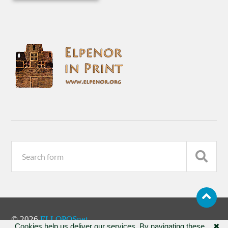
© 2026
ELLOPOSnet
Cookies help us deliver our services. By navigating these
✖