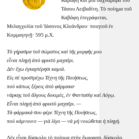
Καβάφη καὶ μιὰ σαχλαμάρα τοῦ
Τάσου Λειβαδίτη. Τὸ ποίημα τοῦ
Καβάφη ἐπιγράφεται,
Μελαγχολία τοῦ Ἰάσονος Κλεάνδρου· ποιητοῦ ἐν
Kομμαγηνῇ· 595 μ.X.
Τὸ γήρασμα τοῦ σώματος καὶ τῆς μορφῆς μου
εἶναι πληγὴ ἀπὸ φρικτὸ μαχαῖρι.
Δὲν ἔχω ἐγκαρτέρησι καμιά.
Εἰς σέ προστρέχω Τέχνη τῆς Ποιήσεως,
ποὺ κάπως ξέρεις ἀπὸ φάρμακα·
νάρκης τοῦ ἄλγους δοκιμές, ἐν Φαντασίᾳ καὶ Λόγῳ.
Εἶναι πληγή ἀπὸ φρικτὸ μαχαῖρι. —
Τὰ φάρμακά σου φέρε Τέχνη τῆς Ποιήσεως,
ποὺ κάμνουνε — γιὰ λίγο — νὰ μή νοιώθεται ἡ πληγή.
Δὲν εἶναι δύσκολο τὸ ποίημα στὴν ἔκφραση, δύσκολο