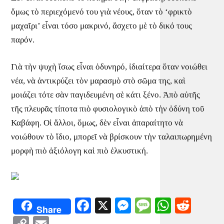
ὅμως τὸ περιεχόμενό του γιὰ νέους, ὅταν τὸ ‘φρικτὸ
μαχαῖρι’ εἶναι τόσο μακρινό, ἄσχετο μὲ τὸ δικό τους
παρόν.
Γιὰ τὴν ψυχὴ ἴσως εἶναι ὀδυνηρό, ἰδιαίτερα ὅταν νοιώθει
νέα, νὰ ἀντικρύζει τὸν μαρασμὸ στὸ σῶμα της, καὶ
μοιάζει τότε σὰν παγιδευμένη σὲ κάτι ξένο. Ἀπὸ αὐτῆς
τῆς πλευρᾶς τίποτα πιὸ φυσιολογικὸ ἀπὸ τὴν ὀδύνη τοῦ
Καβάφη. Οἱ ἄλλοι, ὅμως, δὲν εἶναι ἀπαραίτητο νὰ
νοιώθουν τὸ ἴδιο, μπορεῖ νὰ βρίσκουν τὴν ταλαιπωρημένη
μορφὴ πιὸ ἀξιόλογη καὶ πιὸ ἑλκυστική.
Facebook
X
Messenger
Message
WhatsA
Redd
Share
Copy
Email