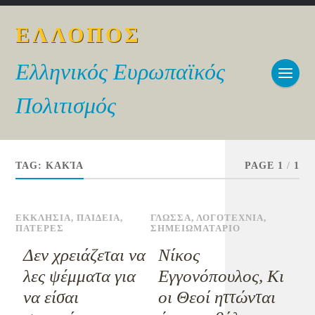
ΕΛΛΟΠΟΣ
Ελληνικός Ευρωπαϊκός
Πολιτισμός
TAG:
ΚΑΚΊΑ
PAGE 1
/
1
ΕΚΚΛΗΣΙΑ
,
ΠΑΙΔΕΙΑ
,
ΓΛΩΣΣΑ
,
ΛΟΓΟΤΕΧΝΙΑ
,
ΠΑΤΕΡΕΣ
ΣΗΜΕΙΩΜΑΤΑΡΙΟ
Δεν χρειάζεται να
Νίκος
λες ψέμματα για
Εγγονόπουλος, Κι
να είσαι
οι Θεοί ηττώνται