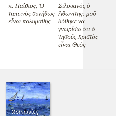
π. Παΐσιος, Ὁ
Σιλουανὸς ὁ
ταπεινὸς συνήθως
Ἀθωνίτης: μοῦ
εἶναι πολυμαθής
δόθηκε νὰ
γνωρίσω ὅτι ὁ
Ἰησοῦς Χριστὸς
εἶναι Θεός