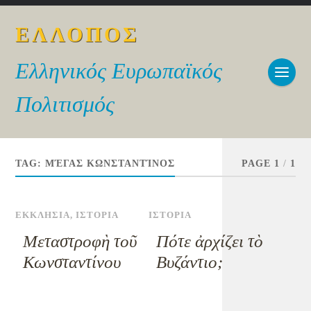
ΕΛΛΟΠΟΣ
Ελληνικός Ευρωπαϊκός
Πολιτισμός
TAG:
ΜΈΓΑΣ ΚΩΝΣΤΑΝΤΊΝΟΣ
PAGE 1
/
1
ΕΚΚΛΗΣΙΑ
,
ΙΣΤΟΡΙΑ
ΙΣΤΟΡΙΑ
Μεταστροφὴ τοῦ
Πότε ἀρχίζει τὸ
Κωνσταντίνου
Βυζάντιο;