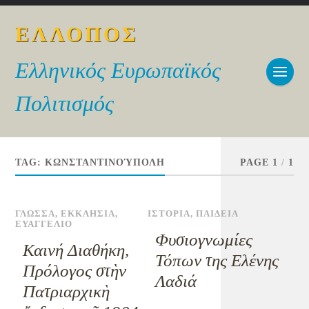
ΕΛΛΟΠΟΣ
Ελληνικός Ευρωπαϊκός
Πολιτισμός
TAG:
ΚΩΝΣΤΑΝΤΙΝΟΎΠΟΛΗ
PAGE 1
/
1
ΓΛΩΣΣΑ
,
ΕΚΚΛΗΣΙΑ
,
ΙΣΤΟΡΙΑ
,
ΠΑΙΔΕΙΑ
ΕΥΑΓΓΕΛΙΟ
Φυσιογνωμίες
Καινή Διαθήκη,
Τόπων της Ελένης
Πρόλογος στὴν
Λαδιά
Πατριαρχικὴ