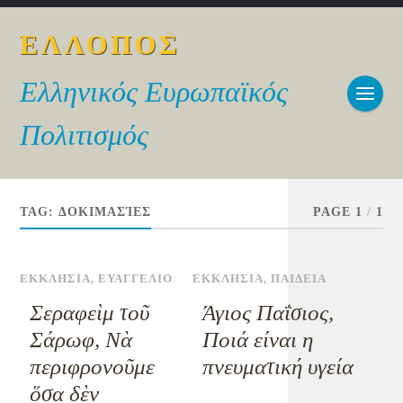
ΕΛΛΟΠΟΣ
Ελληνικός Ευρωπαϊκός
Πολιτισμός
TAG:
ΔΟΚΙΜΑΣΊΕΣ
PAGE 1
/
1
ΕΚΚΛΗΣΙΑ
,
ΕΥΑΓΓΕΛΙΟ
ΕΚΚΛΗΣΙΑ
,
ΠΑΙΔΕΙΑ
Σεραφεὶμ τοῦ
Άγιος Παΐσιος,
Σάρωφ, Νὰ
Ποιά είναι η
περιφρονοῦμε
πνευματική υγεία
ὅσα δὲν