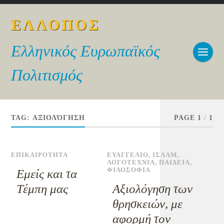
ΕΛΛΟΠΟΣ
Ελληνικός Ευρωπαϊκός
Πολιτισμός
TAG:
ΑΞΙΟΛΌΓΗΣΗ
PAGE 1
/
1
ΕΠΙΚΑΙΡΟΤΗΤΑ
ΕΥΑΓΓΕΛΙΟ
,
ΙΣΛΑΜ
,
ΛΟΓΟΤΕΧΝΙΑ
,
ΠΑΙΔΕΙΑ
,
ΦΙΛΟΣΟΦΙΑ
Εμείς και τα
Τέμπη μας
Αξιολόγηση των
θρησκειών, με
αφορμή τον